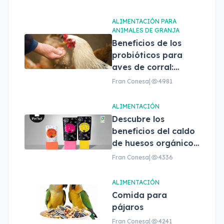
ALIMENTACIÓN PARA
ANIMALES DE GRANJA
Beneficios de los
probióticos para
aves de corral:
Proflora avis
Fran Conesa
|
4981
ALIMENTACIÓN
Descubre los
beneficios del caldo
de huesos orgánicos
para perros Pet'bel
Fran Conesa
|
4336
ALIMENTACIÓN
Comida para
pájaros
Fran Conesa
|
4241