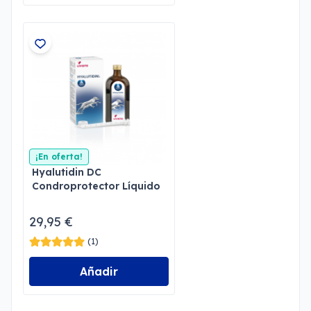
¡En oferta!
Hyalutidin DC
Condroprotector Líquido
Perros y Gatos
29,95 €
(1)
Añadir