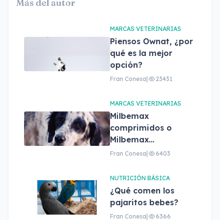
Más del autor
MARCAS VETERINARIAS
Piensos Ownat, ¿por
qué es la mejor
opción?
Fran Conesa
|
23431
MARCAS VETERINARIAS
Milbemax
comprimidos o
Milbemax
masticables, ¿cuál
Fran Conesa
|
6403
elegir?
NUTRICIÓN BÁSICA
¿Qué comen los
pajaritos bebes?
Fran Conesa
|
6366