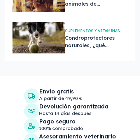
animales de
granja, ¿cuál
elegir?
SUPLEMENTOS Y VITAMINAS
Condroprotectores
naturales, ¿qué
son y cuáles son
sus beneficios?
Envío gratis
A partir de 49,90 €
Devolución garantizada
Hasta 14 días después
Pago seguro
100% comprobado
Asesoramiento veterinario