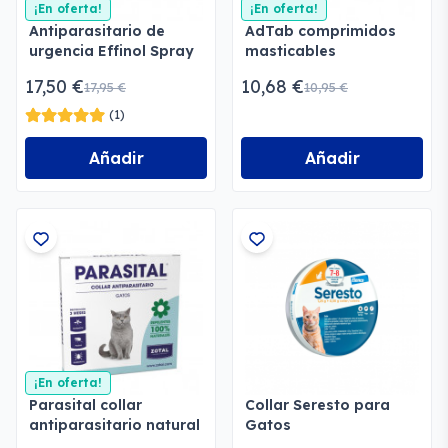
¡En oferta!
¡En oferta!
Antiparasitario de
AdTab comprimidos
urgencia Effinol Spray
masticables
antiparasitarios
17,50 €
10,68 €
17,95 €
10,95 €
(1)
Añadir
Añadir
¡En oferta!
Parasital collar
Collar Seresto para
antiparasitario natural
Gatos
gatos