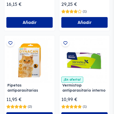
y gatos
Dermoprotectora
16,15 €
29,25 €
(1)
Añadir
Añadir
¡En oferta!
Pipetas
Vermistop
antiparasitarias
antiparasitario interno
Dynacan para gatos y
natural
11,95 €
10,99 €
hurones
(2)
(1)