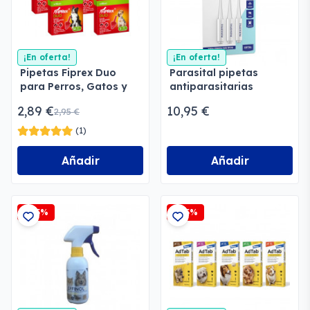
¡En oferta!
¡En oferta!
Pipetas Fiprex Duo
Parasital pipetas
para Perros, Gatos y
antiparasitarias
Hurones
2,89 €
10,95 €
2,95 €
(1)
Añadir
Añadir
-2,5%
-2,5%