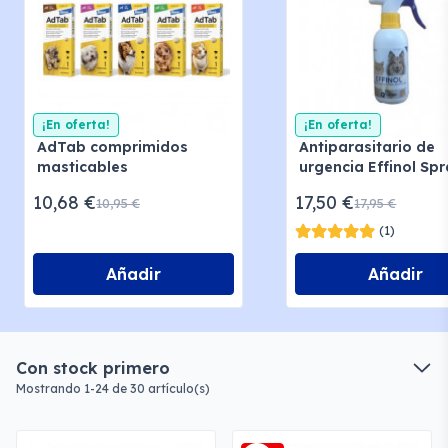
¡En oferta!
¡En oferta!
AdTab comprimidos
Antiparasitario de
masticables
urgencia Effinol Sp
antiparasitarios
10,68 €
17,50 €
10,95 €
17,95 €
(1)
Añadir
Añadir
Con stock primero
Mostrando 1-24 de 30 artículo(s)