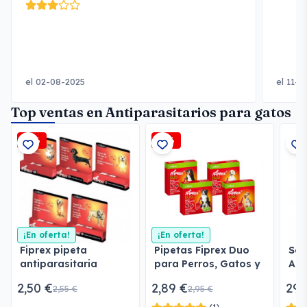
el 02-08-2025
el 11-
Top ventas en Antiparasitarios para gatos
-2%
-2%
¡En oferta!
¡En oferta!
Fiprex pipeta
Pipetas Fiprex Duo
Ser
antiparasitaria
para Perros, Gatos y
Ant
Hurones
2,50 €
2,89 €
29,
2,55 €
2,95 €