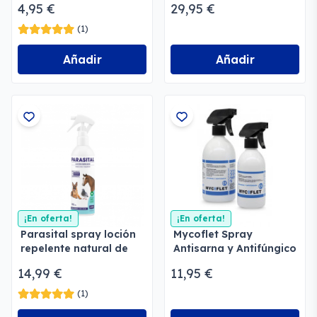
4,95 €
29,95 €
(1)
Añadir
Añadir
¡En oferta!
¡En oferta!
Parasital spray loción
Mycoflet Spray
repelente natural de
Antisarna y Antifúngico
parásitos
14,99 €
11,95 €
(1)