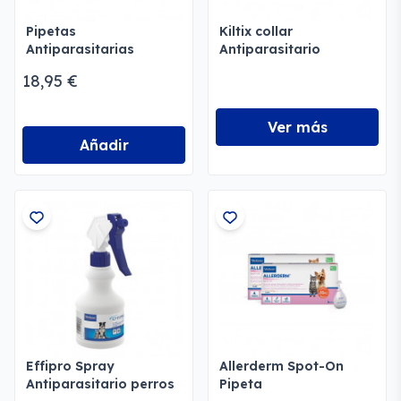
Pipetas
Kiltix collar
Antiparasitarias
Antiparasitario
Naturales Stanvet Life
18,95 €
Perros y Gatos
Ver más
Añadir
Effipro Spray
Allerderm Spot-On
Antiparasitario perros
Pipeta