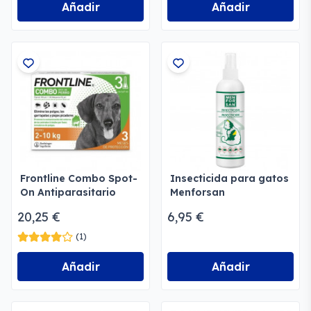
Añadir
Añadir
Frontline Combo Spot-
Insecticida para gatos
On Antiparasitario
Menforsan
Perros y gatos
20,25 €
6,95 €
(1)
Añadir
Añadir