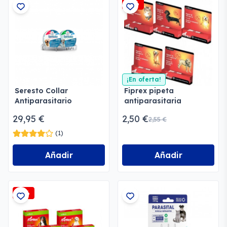
-2%
¡En oferta!
Seresto Collar
Fiprex pipeta
Antiparasitario
antiparasitaria
29,95 €
2,50 €
2,55 €
(1)
Añadir
Añadir
-2%