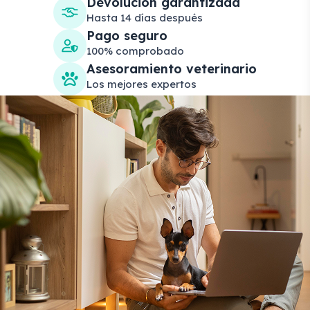
Devolución garantizada
Hasta 14 días después
Pago seguro
100% comprobado
Asesoramiento veterinario
Los mejores expertos
Search products
Se