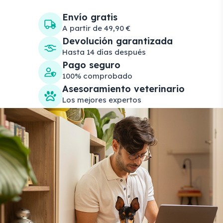
Envío gratis
A partir de 49,90 €
Devolución garantizada
Hasta 14 días después
Pago seguro
100% comprobado
Asesoramiento veterinario
Los mejores expertos
Search products
Se