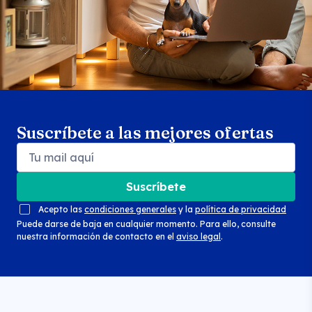
Suscríbete a las mejores ofertas
Suscríbete
Acepto las
condiciones generales
y la
política de privacidad
Puede darse de baja en cualquier momento. Para ello, consulte
nuestra información de contacto en el
aviso legal
.