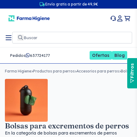
Envío gratis a partir de 49,9€
Ofertas
Blog
Pedidos
637724177
Filtros
Farma Higiene
>
Productos para perros
>
Accesorios para perros
>
Bolsas p
Bolsas para excrementos de perros
En la categoría de bolsas para excrementos de perros