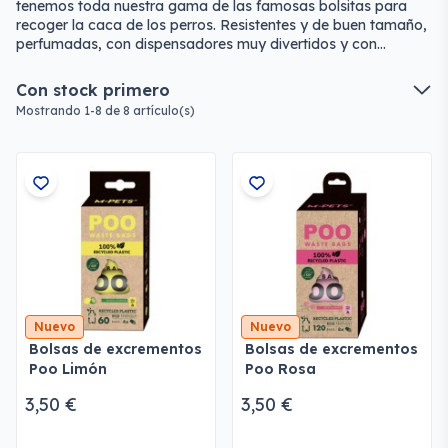
tenemos toda nuestra gama de las famosas bolsitas para
recoger la caca de los perros. Resistentes y de buen tamaño,
perfumadas, con dispensadores muy divertidos y con
prácticos colgadores. También botellas para limpiar los
orines.
Con stock primero
Mostrando 1-8 de 8 artículo(s)
Nuevo
Nuevo
Bolsas de excrementos
Bolsas de excrementos
Poo Limón
Poo Rosa
3,50 €
3,50 €