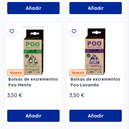
Añadir
Añadir
Nuevo
Nuevo
Bolsas de excrementos
Bolsas de excrementos
Poo Menta
Poo Lavanda
3,50 €
3,50 €
Añadir
Añadir