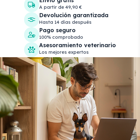
Envío gratis
A partir de 49,90 €
Devolución garantizada
Hasta 14 días después
Pago seguro
100% comprobado
Asesoramiento veterinario
Los mejores expertos
Search products
Se