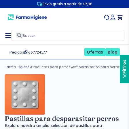
Envío gratis a partir de 49,9€
Ofertas
Blog
Pedidos
637724177
Filtros
Farma Higiene
>
Productos para perros
>
Antiparasitarios para perros
>
Pas
Pastillas para desparasitar perros
Explora nuestra amplia selección de pastillas para