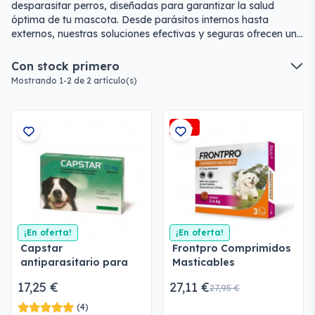
desparasitar perros, diseñadas para garantizar la salud
óptima de tu mascota. Desde parásitos internos hasta
externos, nuestras soluciones efectivas y seguras ofrecen una
protección completa para mantener a tu perro feliz y
saludable en todo momento.
Con stock primero
Mostrando 1-2 de 2 artículo(s)
-3%
¡En oferta!
¡En oferta!
Capstar
Frontpro Comprimidos
antiparasitario para
Masticables
perros y gatos
Antiparasitario para
17,25 €
27,11 €
27,95 €
perros
(4)