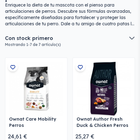
Enriquece la dieta de tu mascota con el pienso para
articulaciones de perros. Descubre sus fórmulas avanzadas,
específicamente diseñadas para fortalecer y proteger las
articulaciones de tu perro. Dale a tu amigo de cuatro patas la
movilidad y bienestar que necesita para disfrutar de cada día
al máximo.
Con stock primero
Mostrando 1-7 de 7 artículo(s)
Ownat Care Mobility
Ownat Author Fresh
Perros
Duck & Chicken Perros
24,61 €
25,27 €