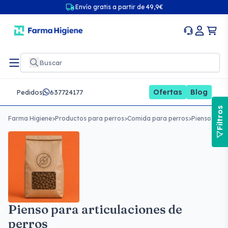
Envío gratis a partir de 49,9€
Ofertas
Blog
Pedidos
637724177
Filtros
Farma Higiene
>
Productos para perros
>
Comida para perros
>
Pienso para
Pienso para articulaciones de
perros