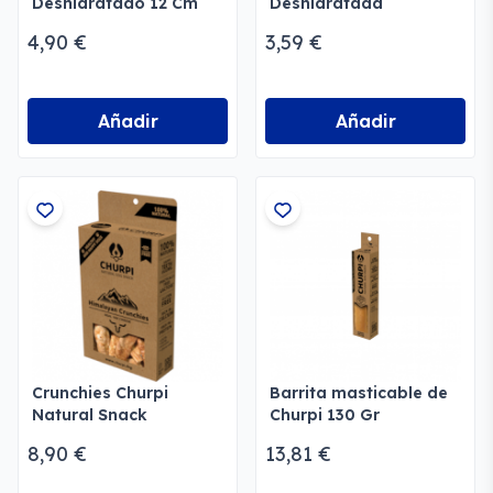
Deshidratado 12 Cm
Deshidratada
4,90 €
3,59 €
Añadir
Añadir
Crunchies Churpi
Barrita masticable de
Natural Snack
Churpi 130 Gr
8,90 €
13,81 €