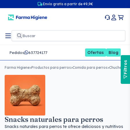
Envío gratis a partir de 49,9€
Ofertas
Blog
Pedidos
637724177
Filtros
Farma Higiene
>
Productos para perros
>
Comida para perros
>
Chuches par
Snacks naturales para perros
Snacks naturales para perros te ofrece deliciosos y nutritivos