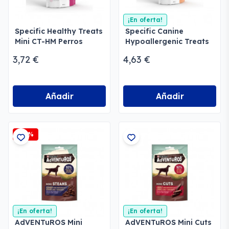
¡En oferta!
Specific Healthy Treats
Specific Canine
Mini CT-HM Perros
Hypoallergenic Treats
CT-HY Perros
3,72 €
4,63 €
Añadir
Añadir
-15%
¡En oferta!
¡En oferta!
AdVENTuROS Mini
AdVENTuROS Mini Cuts