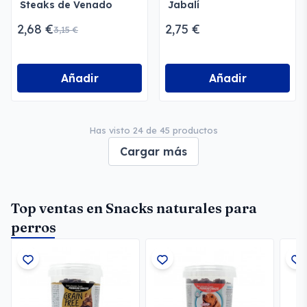
Steaks de Venado
Jabalí
2,68 €
2,75 €
3,15 €
Añadir
Añadir
Has visto 24 de 45 productos
Cargar más
Top ventas en Snacks naturales para
perros