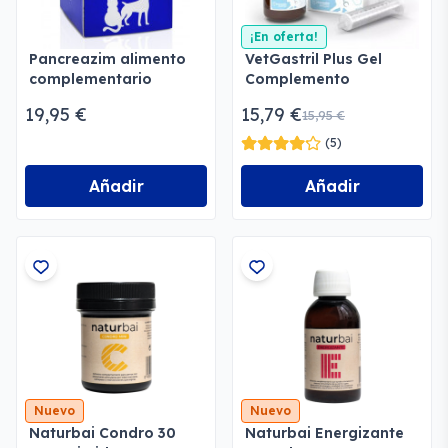
¡En oferta!
Pancreazim alimento
VetGastril Plus Gel
complementario
Complemento
Alimenticio
19,95 €
15,79 €
15,95 €
(5)
Añadir
Añadir
Nuevo
Nuevo
Naturbai Condro 30
Naturbai Energizante