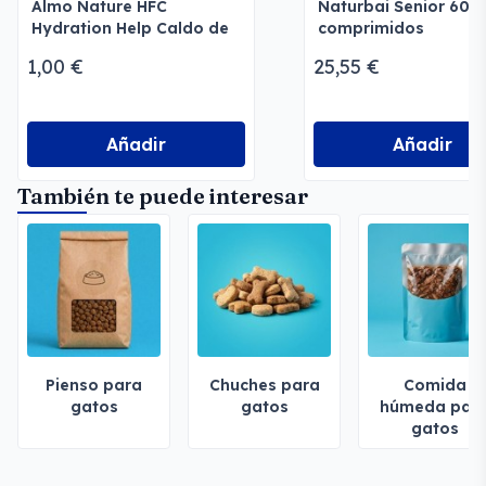
Almo Nature HFC
Naturbai Senior 60
Hydration Help Caldo de
comprimidos
Salmón con Filete de
1,00 €
25,55 €
Salmón
Añadir
Añadir
También te puede interesar
Pienso para
Chuches para
Comida
gatos
gatos
húmeda par
gatos