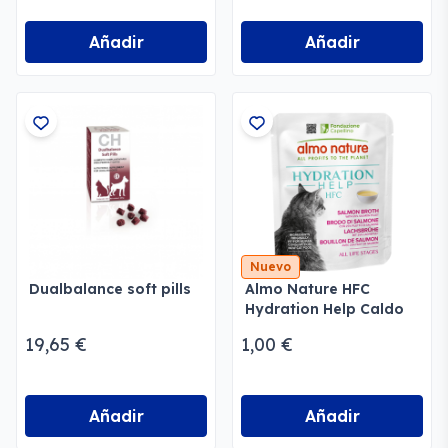
Añadir
Añadir
Nuevo
Dualbalance soft pills
Almo Nature HFC
Hydration Help Caldo
de Salmón con Filete
19,65 €
1,00 €
de Salmón
Añadir
Añadir