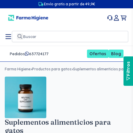
Envío gratis a partir de 49,9€
Ofertas
Blog
Pedidos
637724177
Filtros
Farma Higiene
>
Productos para gatos
>
Suplementos alimenticios para g
Suplementos alimenticios para
gatos