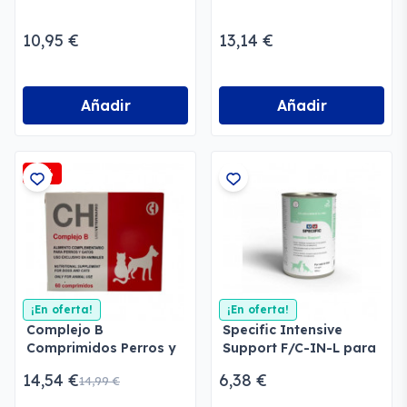
10,95 €
13,14 €
Añadir
Añadir
-3%
¡En oferta!
¡En oferta!
Complejo B
Specific Intensive
Comprimidos Perros y
Support F/C-IN-L para
Gatos
gatos y perros
14,54 €
6,38 €
14,99 €