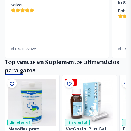
la Sa
Salva
Pablo
el 04-10-2022
el 04-
Top ventas en Suplementos alimenticios
para gatos
-1%
¡En oferta!
¡En oferta!
¡En
Mesoflex para
VetGastril Plus Gel
Por