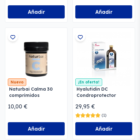
Añadir
Añadir
Nuevo
¡En oferta!
Naturbai Calma 30
Hyalutidin DC
comprimidos
Condroprotector
Líquido Perros y Gatos
10,00 €
29,95 €
(1)
Añadir
Añadir