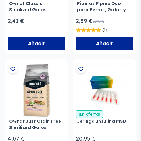
Ownat Classic
Pipetas Fiprex Duo
Sterilized Gatos
para Perros, Gatos y
Hurones
2,41 €
2,89 €
2,95 €
(1)
Añadir
Añadir
¡En oferta!
Ownat Just Grain Free
Jeringa Insulina MSD
Sterilized Gatos
4,07 €
20,95 €