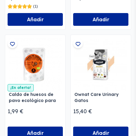
(1)
Añadir
Añadir
¡En oferta!
Caldo de huesos de
Ownat Care Urinary
pavo ecológico para
Gatos
gatos
1,99 €
15,40 €
Añadir
Añadir