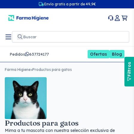
Envío gratis a partir de 49,9€
Ofertas
Blog
Pedidos
637724177
Filtros
Farma Higiene
>
Productos para gatos
Productos para gatos
Mima a tu mascota con nuestra selección exclusiva de