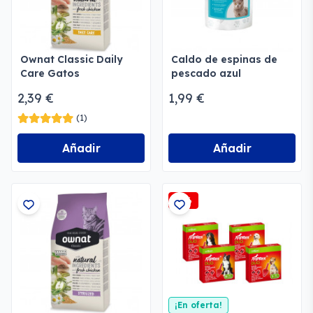
Ownat Classic Daily
Caldo de espinas de
Care Gatos
pescado azul
ecológico para gatos
2,39 €
1,99 €
(1)
Añadir
Añadir
-2%
¡En oferta!