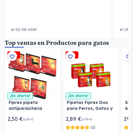
el 02-08-2025
el 13-
Top ventas en Productos para gatos
-2%
-2%
¡En oferta!
¡En oferta!
Fiprex pipeta
Pipetas Fiprex Duo
Ser
antiparasitaria
para Perros, Gatos y
Ant
Hurones
2,50 €
2,89 €
29,
2,55 €
2,95 €
(1)