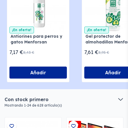
¡En oferta!
¡En oferta!
Antiorines para perros y
Gel protector de
gatos Menforsan
almohadillas Menfo
7,17 €
7,61 €
8,43 €
8,95 €
Añadir
Añadir
Con stock primero
Mostrando 1-24 de 628 artículo(s)
-2%