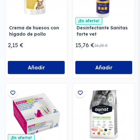
¡En oferta!
Crema de huesos con
Desinfectante Sanitas
hígado de pollo
forte vet
ecológico para gatos
2,15 €
15,76 €
16,25 €
Añadir
Añadir
¡En oferta!