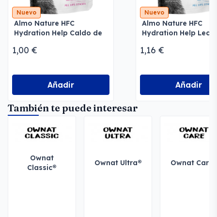
Nuevo
Nuevo
Almo Nature HFC
Almo Nature HFC
Hydration Help Caldo de
Hydration Help Lech
Salmón con Filete de
Cabra
1,00 €
1,16 €
Salmón
Añadir
Añadir
También te puede interesar
Ownat
Ownat Ultra®
Ownat Care
Classic®