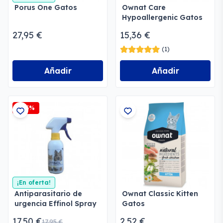
Porus One Gatos
Ownat Care
Hypoallergenic Gatos
27,95 €
15,36 €
(1)
Añadir
Añadir
-2,5%
¡En oferta!
Antiparasitario de
Ownat Classic Kitten
urgencia Effinol Spray
Gatos
17,50 €
2,52 €
17,95 €