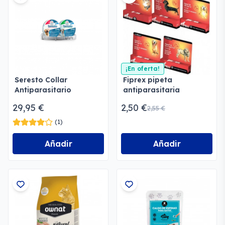
¡En oferta!
Seresto Collar
Fiprex pipeta
Antiparasitario
antiparasitaria
29,95 €
2,50 €
2,55 €
(1)
Añadir
Añadir