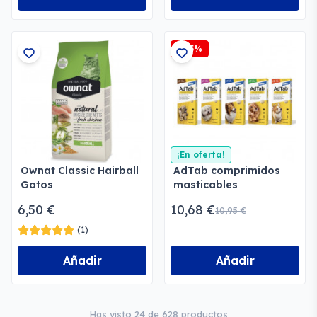
-2,5%
¡En oferta!
Ownat Classic Hairball
AdTab comprimidos
Gatos
masticables
antiparasitarios
6,50 €
10,68 €
10,95 €
(1)
Añadir
Añadir
Has visto 24 de 628 productos