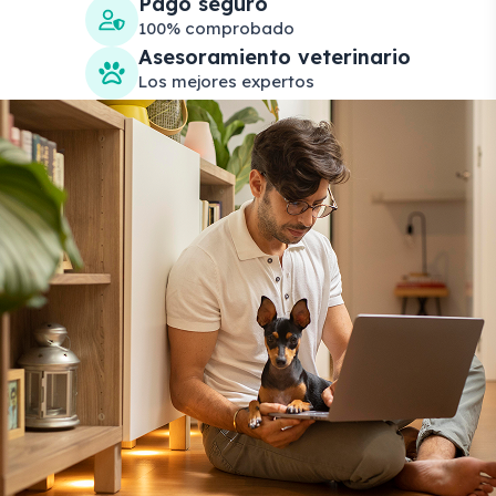
Pago seguro
100% comprobado
Asesoramiento veterinario
Los mejores expertos
Search products
Se