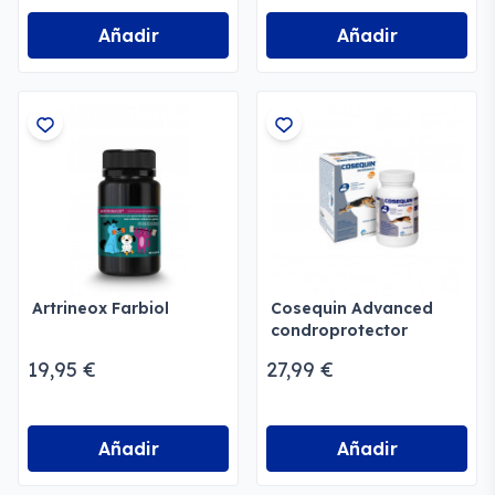
Añadir
Añadir
Artrineox Farbiol
Cosequin Advanced
condroprotector
perros y gatos
19,95 €
27,99 €
Añadir
Añadir