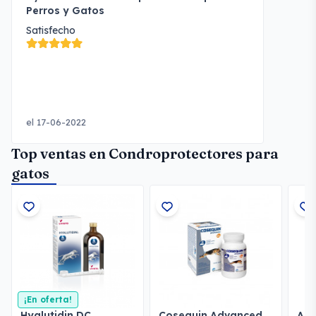
Perros y Gatos
Satisfecho
el 17-06-2022
Top ventas en Condroprotectores para
gatos
¡En oferta!
Hyalutidin DC
Cosequin Advanced
Art