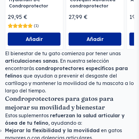
Condroprotector
condroprotector
Líquido Perros y
perros y gatos
29,95 €
27,99 €
19,
Gatos
(1)
Añadir
Añadir
El bienestar de tu gato comienza por tener unas
articulaciones sanas
. En nuestra selección
encontrarás
condroprotectores específicos para
felinos
que ayudan a prevenir el desgaste del
cartílago y mantener la movilidad de tu mascota a lo
largo del tiempo.
Condroprotectores para gatos para
mejorar su movilidad y bienestar
Estos suplementos
refuerzan la salud articular y
ósea de tu felino
, ayudando a:
Mejorar la flexibilidad y la movilidad
en gatos
mayores o con dolencias articulares.