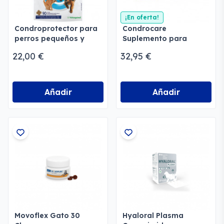
¡En oferta!
Condroprotector para
Condrocare
perros pequeños y
Suplemento para
gatos Flexadin Plus
Articulaciones de
22,00 €
32,95 €
Perros y Gatos
Añadir
Añadir
Movoflex Gato 30
Hyaloral Plasma