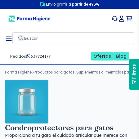
Envío gratis a partir de 49,9€
Ofertas
Blog
Pedidos
637724177
Filtros
Farma Higiene
>
Productos para gatos
>
Suplementos alimenticios para g
Condroprotectores para gatos
Proporciona a tu gato el cuidado articular que merece con