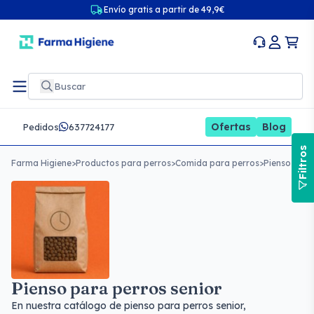
Envío gratis a partir de 49,9€
Ofertas
Blog
Pedidos
637724177
Filtros
Farma Higiene
>
Productos para perros
>
Comida para perros
>
Pienso para
Pienso para perros senior
En nuestra catálogo de pienso para perros senior,