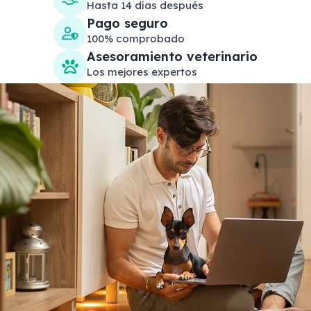
Hasta 14 días después
Pago seguro
100% comprobado
Asesoramiento veterinario
Los mejores expertos
Search products
Se