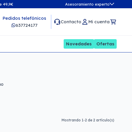
de 49,9€
Asesoramiento experto
Pedidos telefónicos
Contacto
Mi cuenta
637724177
Novedades
Ofertas
no
Mostrando 1-2 de 2 artículo(s)