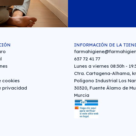
CIÓN
INFORMACIÓN DE LA TIEN
uro
farmahigiene@farmahigien
l
637 72 41 77
nes
Lunes a viernes 08:30h - 19:
Ctra. Cartagena-Alhama, km
e cookies
Polígono Industrial Los Nar
e privacidad
30320, Fuente Álamo de Mu
Murcia