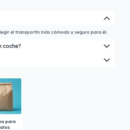
egir el transportín más cómodo y seguro para él.
n coche?
na para
atos