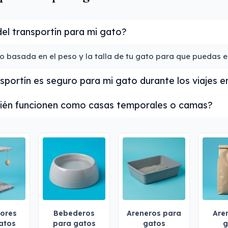
l transportín para mi gato?
asada en el peso y la talla de tu gato para que puedas el
portín es seguro para mi gato durante los viajes e
bién funcionen como casas temporales o camas?
ores
Bebederos
Areneros para
Are
atos
para gatos
gatos
g