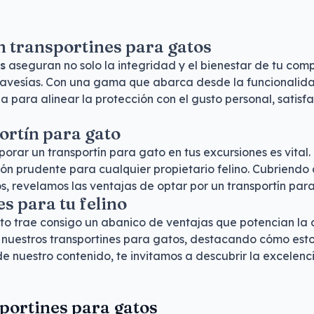
on transportines para gatos
s
aseguran no solo la integridad y el bienestar de tu com
 travesías. Con una gama que abarca desde la funcionalid
 para alinear la protección con el gusto personal, satisf
ortín para gato
ar un transportín para gato en tus excursiones es vital.
ión prudente para cualquier propietario felino. Cubriend
os, revelamos las ventajas de optar por un transportín par
s para tu felino
ato trae consigo un abanico de ventajas que potencian la
nuestros transportines para gatos, destacando cómo estos f
e nuestro contenido, te invitamos a descubrir la excelenc
portines para gatos