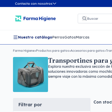
Contacta con nosotros
Nuestro catálogo
Perros
Gatos
Marcas
Farma Higiene
>
Productos para gatos
>
Accesorios para gatos
>
Tra
Transportines para 
Explora nuestra exclusiva sección de
soluciones innovadoras como mochilas
siempre viaje con la máxima comodida
Con stoc
Filtrar por