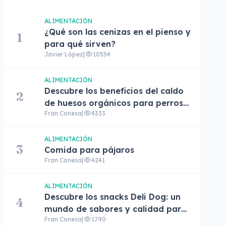
ALIMENTACIÓN
¿Qué son las cenizas en el pienso y
1
para qué sirven?
Javier López
|
10554
ALIMENTACIÓN
Descubre los beneficios del caldo
2
de huesos orgánicos para perros
Fran Conesa
|
4333
Pet'bel
ALIMENTACIÓN
3
Comida para pájaros
Fran Conesa
|
4241
ALIMENTACIÓN
Descubre los snacks Deli Dog: un
4
mundo de sabores y calidad para
Fran Conesa
|
1790
tu perro