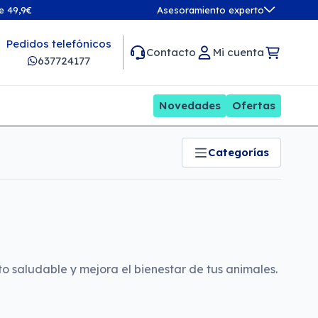
de 49,9€
Asesoramiento experto
Pedidos telefónicos
Contacto
Mi cuenta
637724177
Novedades
Ofertas
Categorías
o saludable y mejora el bienestar de tus animales.