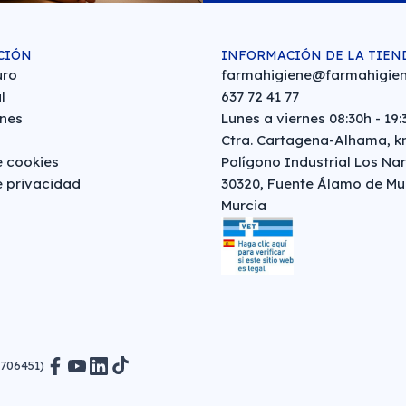
CIÓN
INFORMACIÓN DE LA TIEN
uro
farmahigiene@farmahigien
l
637 72 41 77
nes
Lunes a viernes 08:30h - 19:
Ctra. Cartagena-Alhama, km
e cookies
Polígono Industrial Los Nar
e privacidad
30320, Fuente Álamo de Mu
Murcia
0706451)