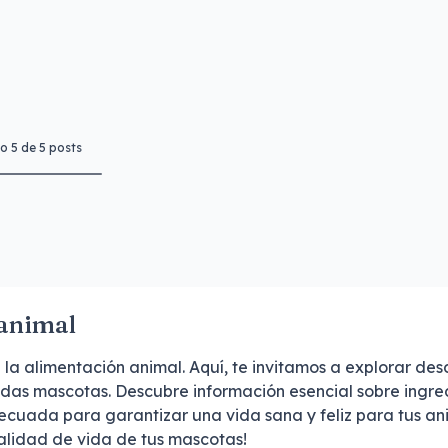
to
5
de
5
posts
 animal
 la alimentación animal. Aquí, te invitamos a explorar de
idas mascotas. Descubre información esencial sobre ingred
decuada para garantizar una vida sana y feliz para tus a
alidad de vida de tus mascotas!