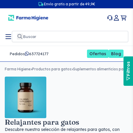
Envío gratis a partir de 49,9€
Ofertas
Blog
Pedidos
637724177
Filtros
Farma Higiene
>
Productos para gatos
>
Suplementos alimenticios para g
Relajantes para gatos
Descubre nuestra selección de relajantes para gatos, con