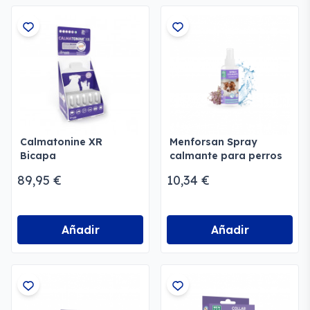
Calmatonine XR
Menforsan Spray
Bicapa
calmante para perros
y gatos
89,95 €
10,34 €
Añadir
Añadir