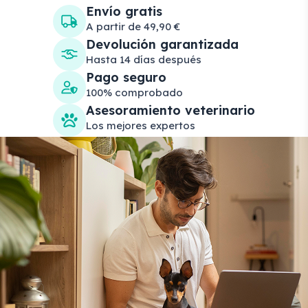
Envío gratis
A partir de 49,90 €
Devolución garantizada
Hasta 14 días después
Pago seguro
100% comprobado
Asesoramiento veterinario
Los mejores expertos
Search products
Se