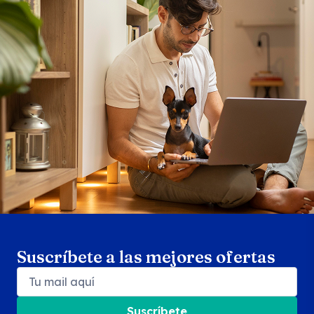
Search products
Se
Suscríbete a las mejores ofertas
Suscríbete