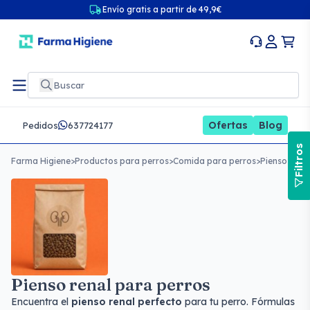
Envío gratis a partir de 49,9€
Ofertas
Blog
Pedidos
637724177
Filtros
Farma Higiene
>
Productos para perros
>
Comida para perros
>
Pienso para
Pienso renal para perros
Encuentra el
pienso renal perfecto
para tu perro. Fórmulas