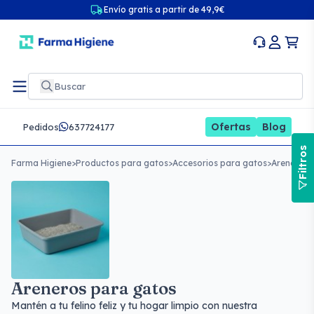
Envío gratis a partir de 49,9€
Ofertas
Blog
Pedidos
637724177
Filtros
Farma Higiene
>
Productos para gatos
>
Accesorios para gatos
>
Areneros 
Areneros para gatos
Mantén a tu felino feliz y tu hogar limpio con nuestra