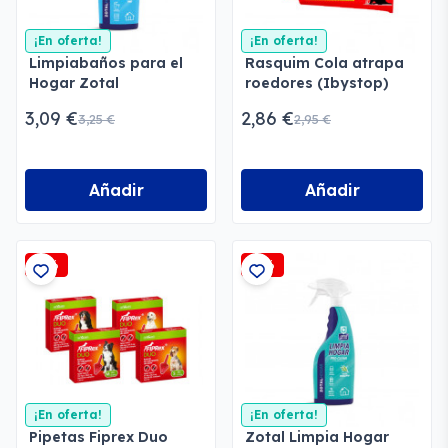
¡En oferta!
¡En oferta!
Limpiabaños para el
Rasquim Cola atrapa
Hogar Zotal
roedores (Ibystop)
3,09 €
2,86 €
3,25 €
2,95 €
Añadir
Añadir
-2%
-3%
¡En oferta!
¡En oferta!
Pipetas Fiprex Duo
Zotal Limpia Hogar