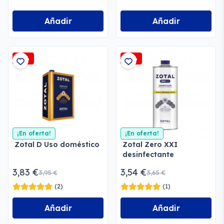
Añadir
Añadir
-3%
-3%
¡En oferta!
¡En oferta!
Zotal D Uso doméstico
Zotal Zero XXI
desinfectante
doméstico
3,83 €
3,54 €
3,95 €
3,65 €
(2)
(1)
Añadir
Añadir