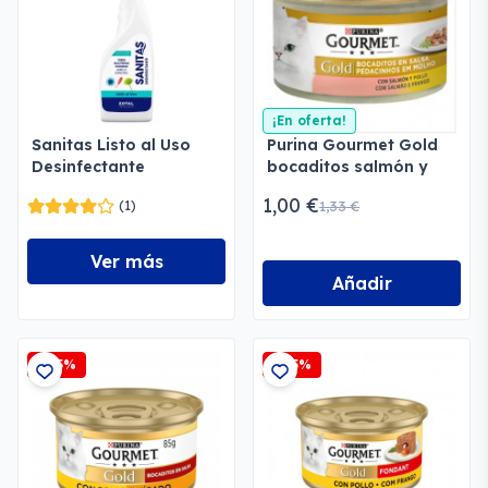
¡En oferta!
Sanitas Listo al Uso
Purina Gourmet Gold
Desinfectante
bocaditos salmón y
inmediato
pollo
1,00 €
(1)
1,33 €
Ver más
Añadir
-2,5%
-2,5%