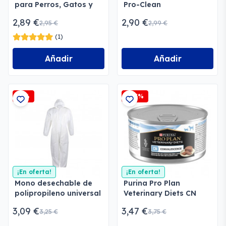
para Perros, Gatos y
Pro-Clean
Hurones
2,89 €
2,90 €
2,95 €
2,99 €
(1)
Añadir
Añadir
-5%
-7,5%
¡En oferta!
¡En oferta!
Mono desechable de
Purina Pro Plan
polipropileno universal
Veterinary Diets CN
Convalescence Perros
3,09 €
3,47 €
3,25 €
3,75 €
y Gatos