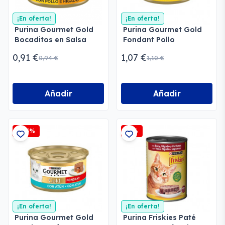
¡En oferta!
¡En oferta!
Purina Gourmet Gold
Purina Gourmet Gold
Bocaditos en Salsa
Fondant Pollo
Pack Surtido Gatos
0,91 €
1,07 €
0,94 €
1,10 €
Añadir
Añadir
-2,5%
-5%
¡En oferta!
¡En oferta!
Purina Gourmet Gold
Purina Friskies Paté