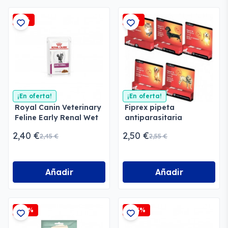
-2%
-2%
¡En oferta!
¡En oferta!
Royal Canin Veterinary
Fiprex pipeta
Feline Early Renal Wet
antiparasitaria
Sobres
2,40 €
2,50 €
2,45 €
2,55 €
Añadir
Añadir
-15%
-2,5%