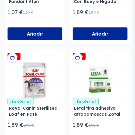
Fondant Atún
Con Buey e Hígado
1,07 €
1,89 €
1,10 €
1,99 €
Añadir
Añadir
-5%
-3%
¡En oferta!
¡En oferta!
Royal Canin Sterilised
Letal tira adhesiva
Loaf en Paté
atrapamoscas Zotal
1,89 €
1,89 €
1,99 €
1,95 €