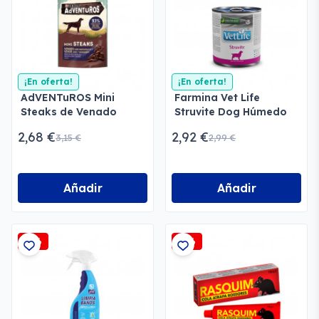
¡En oferta!
¡En oferta!
AdVENTuROS Mini
Farmina Vet Life
Steaks de Venado
Struvite Dog Húmedo
2,68 €
2,92 €
3,15 €
2,99 €
Añadir
Añadir
-5%
-3%