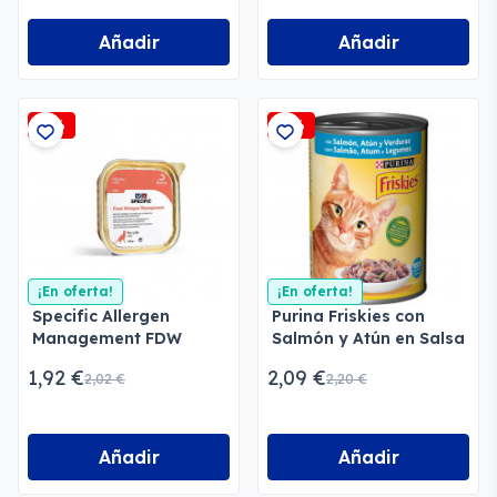
Añadir
Añadir
-5%
-5%
¡En oferta!
¡En oferta!
Specific Allergen
Purina Friskies con
Management FDW
Salmón y Atún en Salsa
Gatos
1,92 €
2,09 €
2,02 €
2,20 €
Añadir
Añadir