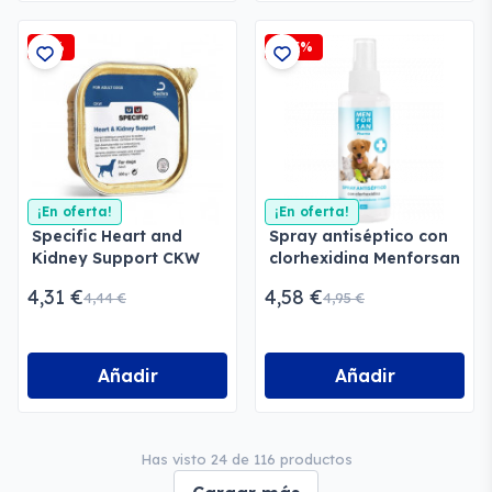
-3%
-7,5%
¡En oferta!
¡En oferta!
Specific Heart and
Spray antiséptico con
Kidney Support CKW
clorhexidina Menforsan
Perros
4,31 €
4,58 €
4,44 €
4,95 €
Añadir
Añadir
Has visto 24 de 116 productos