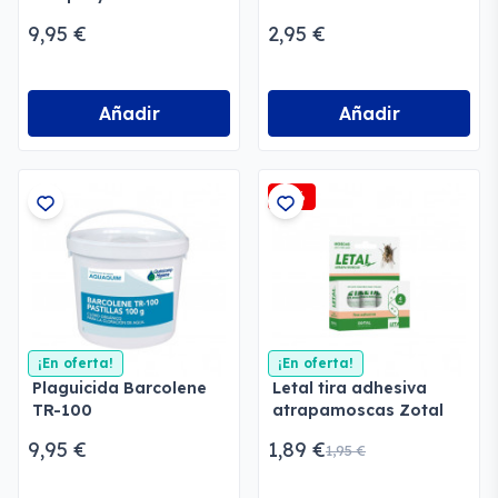
9,95 €
2,95 €
Añadir
Añadir
-3%
¡En oferta!
¡En oferta!
Plaguicida Barcolene
Letal tira adhesiva
TR-100
atrapamoscas Zotal
9,95 €
1,89 €
1,95 €