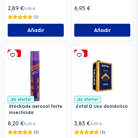
Hurones
2,89 €
6,95 €
2,95 €
(1)
Añadir
Añadir
-3%
-3%
¡En oferta!
¡En oferta!
Stockade aerosol forte
Zotal D Uso doméstico
insecticida
8,20 €
3,83 €
8,45 €
3,95 €
(2)
(2)