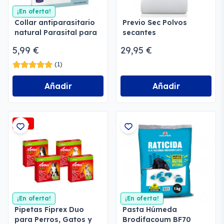
¡En oferta!
Collar antiparasitario
Previo Sec Polvos
natural Parasital para
secantes
perros
5,99 €
29,95 €
(1)
Añadir
Añadir
-2%
¡En oferta!
¡En oferta!
Pipetas Fiprex Duo
Pasta Húmeda
para Perros, Gatos y
Brodifacoum BF70