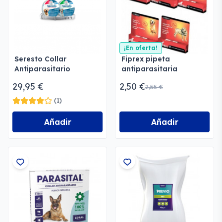
¡En oferta!
Seresto Collar
Fiprex pipeta
Antiparasitario
antiparasitaria
29,95 €
2,50 €
2,55 €
(1)
Añadir
Añadir