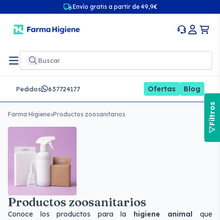
Envío gratis a partir de 49,9€
Ofertas
Blog
Pedidos
637724177
Filtros
Farma Higiene
>
Productos zoosanitarios
Productos zoosanitarios
Conoce los productos para la
higiene animal
que