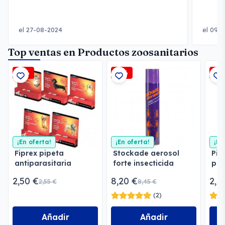
el 27-08-2024
el 09-
Top ventas en Productos zoosanitarios
-2%
-3%
-2
¡En oferta!
¡En oferta!
¡En
Fiprex pipeta
Stockade aerosol
Pip
antiparasitaria
forte insecticida
par
Hur
2,50 €
8,20 €
2,8
2,55 €
8,45 €
(2)
Añadir
Añadir