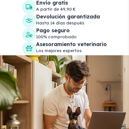
Envío gratis
A partir de 49,90 €
Devolución garantizada
Hasta 14 días después
Pago seguro
100% comprobado
Asesoramiento veterinario
Los mejores expertos
Search products
Se