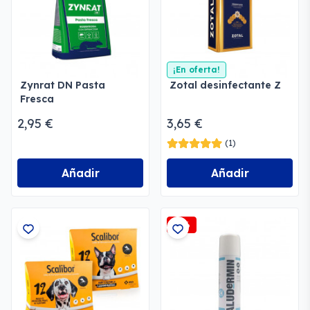
¡En oferta!
Zynrat DN Pasta
Zotal desinfectante Z
Fresca
2,95 €
3,65 €
(1)
Añadir
Añadir
-2%