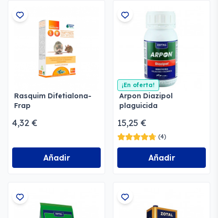
¡En oferta!
Rasquim Difetialona-
Arpon Diazipol
Frap
plaguicida
emulsionable
4,32 €
15,25 €
(4)
Añadir
Añadir