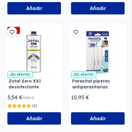
Añadir
Añadir
-3%
¡En oferta!
¡En oferta!
Zotal Zero XXI
Parasital pipetas
desinfectante
antiparasitarias
doméstico
3,54 €
10,95 €
3,65 €
(1)
Añadir
Añadir