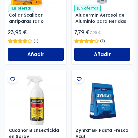
¡En oferta!
¡En oferta!
Collar Scalibor
Aludermin Aerosol de
antiparasitario
Aluminio para Heridas
23,95 €
7,79 €
7,95 €
(1)
(1)
Añadir
Añadir
Cucanor B Insecticida
Zynrat BF Pasta Fresca
en Spray
Azul