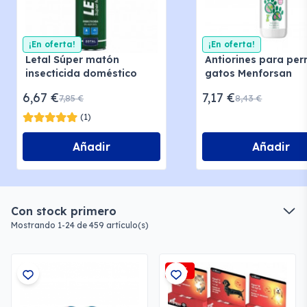
¡En oferta!
¡En oferta!
Letal Súper matón
Antiorines para per
insecticida doméstico
gatos Menforsan
6,67 €
7,17 €
7,85 €
8,43 €
(1)
Añadir
Añadir
Con stock primero
Mostrando 1-24 de 459 artículo(s)
-2%