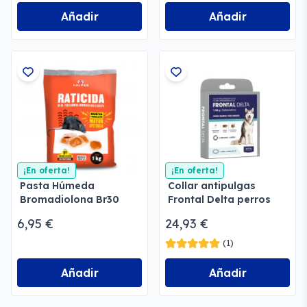
Añadir
Añadir
¡En oferta!
¡En oferta!
Pasta Húmeda
Collar antipulgas
Bromadiolona Br30
Frontal Delta perros
6,95 €
24,93 €
(1)
Añadir
Añadir