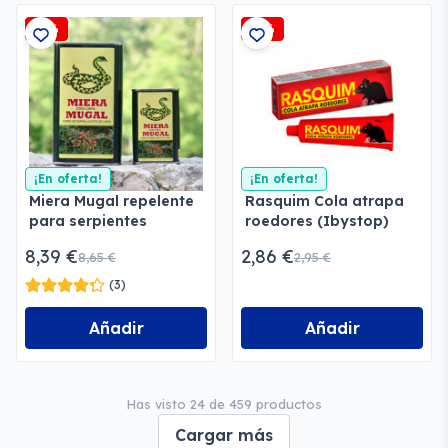
-3%
-3%
¡En oferta!
¡En oferta!
Miera Mugal repelente
Rasquim Cola atrapa
para serpientes
roedores (Ibystop)
8,39 €
2,86 €
8,65 €
2,95 €
(3)
Añadir
Añadir
Has visto 24 de 459 productos
Cargar más