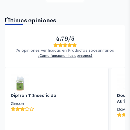
Últimas opiniones
4.79/5
76 opiniones verificadas en Productos zoosanitarios
¿Cómo funcionan las opiniones?
Diptron T Insecticida
Douxo
Auric
Ginson
David