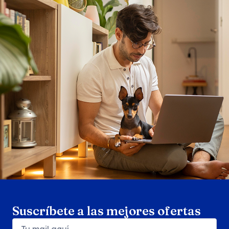
Search products
Se
Suscríbete a las mejores ofertas