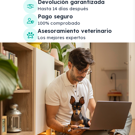
Devolución garantizada
Hasta 14 días después
Pago seguro
100% comprobado
Asesoramiento veterinario
Los mejores expertos
Search products
Se