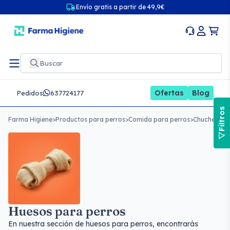
Envío gratis a partir de 49,9€
Ofertas
Blog
Pedidos
637724177
Filtros
Farma Higiene
>
Productos para perros
>
Comida para perros
>
Chuches par
Huesos para perros
En nuestra sección de huesos para perros, encontrarás