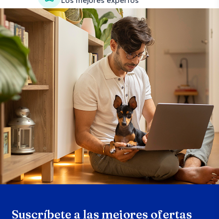
Los mejores expertos
Search products
Se
Suscríbete a las mejores ofertas