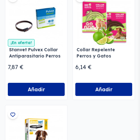
¡En oferta!
Stanvet Pulvex Collar
Collar Repelente
Antiparasitario Perros
Perros y Gatos
y Gatos
Megusta
7,87 €
6,14 €
Añadir
Añadir