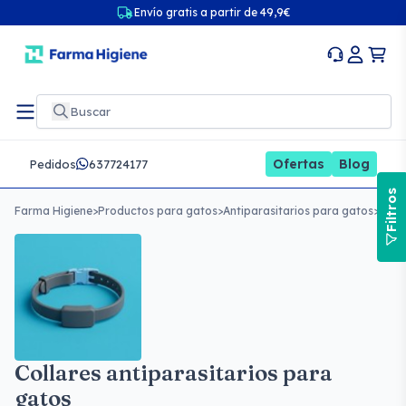
Envío gratis a partir de 49,9€
Ofertas
Blog
Pedidos
637724177
Filtros
Farma Higiene
>
Productos para gatos
>
Antiparasitarios para gatos
>
Coll
Collares antiparasitarios para
gatos