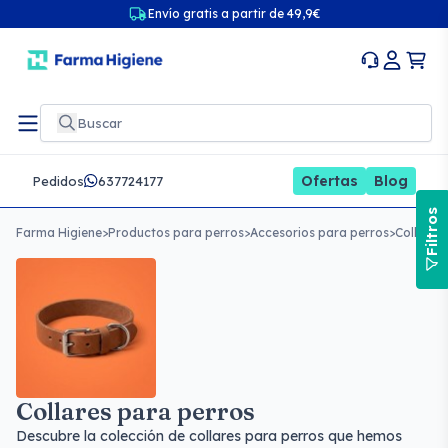
Envío gratis a partir de 49,9€
Ofertas
Blog
Pedidos
637724177
Filtros
Farma Higiene
>
Productos para perros
>
Accesorios para perros
>
Collares
Collares para perros
Descubre la colección de collares para perros que hemos