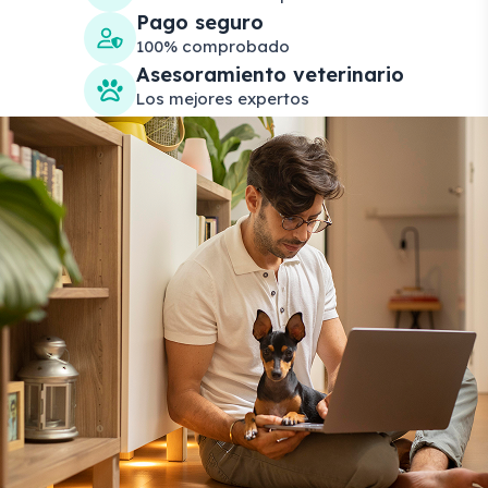
Pago seguro
100% comprobado
Asesoramiento veterinario
Los mejores expertos
Search products
Se