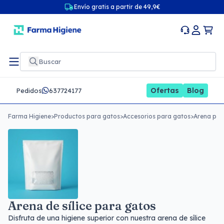
Envío gratis a partir de 49,9€
Ofertas
Blog
Pedidos
637724177
Farma Higiene
>
Productos para gatos
>
Accesorios para gatos
>
Arena par
Arena de sílice para gatos
Disfruta de una higiene superior con nuestra arena de sílice