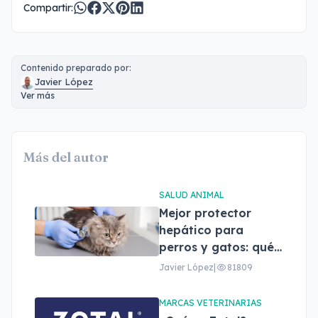
Compartir:
Contenido preparado por:
Javier López
Ver más
Más del autor
SALUD ANIMAL
Mejor protector
hepático para
perros y gatos: qué
son, beneficios y
Javier López
|
81809
cómo elegir el
adecuado
MARCAS VETERINARIAS