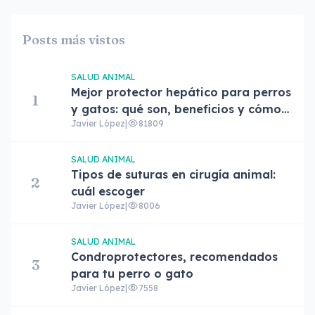
Posts más vistos
SALUD ANIMAL
Mejor protector hepático para perros
1
y gatos: qué son, beneficios y cómo
Javier López
|
81809
elegir el adecuado
SALUD ANIMAL
Tipos de suturas en cirugía animal:
2
cuál escoger
Javier López
|
8006
SALUD ANIMAL
Condroprotectores, recomendados
3
para tu perro o gato
Javier López
|
7558