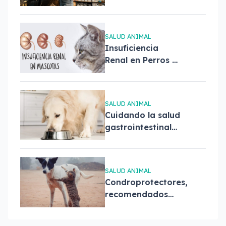
saber sobre el
Black Friday para
cuidar a tus
SALUD ANIMAL
mascotas
Insuficiencia
Renal en Perros y
Gatos: Síntomas,
Diagnóstico y
Tratamiento
SALUD ANIMAL
Cuidando la salud
gastrointestinal
de tu perro
SALUD ANIMAL
Condroprotectores,
recomendados
para tu perro o
gato