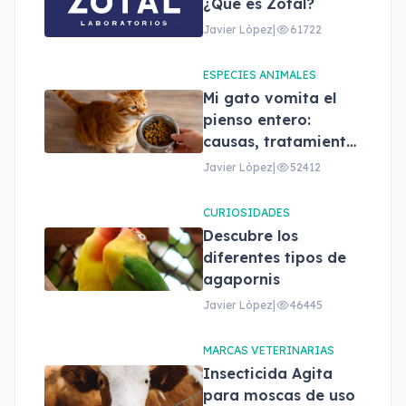
¿Qué es Zotal?
Javier López
|
61722
ESPECIES ANIMALES
Mi gato vomita el
pienso entero:
causas, tratamiento
y cuándo
Javier López
|
52412
preocuparse
CURIOSIDADES
Descubre los
diferentes tipos de
agapornis
Javier López
|
46445
MARCAS VETERINARIAS
Insecticida Agita
para moscas de uso