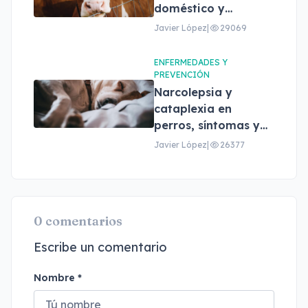
doméstico y
profesional
Javier López
|
29069
ENFERMEDADES Y
PREVENCIÓN
Narcolepsia y
cataplexia en
perros, síntomas y
tratamiento
Javier López
|
26377
0 comentarios
Escribe un comentario
Nombre *