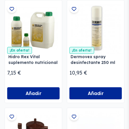
¡En oferta!
¡En oferta!
Hidro Rex Vital
Dermovex spray
suplemento nutricional
desinfectante 250 ml
universal para
7,15 €
10,95 €
animales
Añadir
Añadir