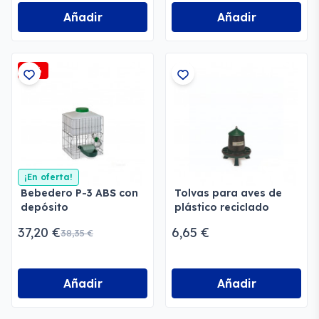
Añadir
Añadir
-3%
¡En oferta!
Bebedero P-3 ABS con
Tolvas para aves de
depósito
plástico reciclado
37,20 €
6,65 €
38,35 €
Añadir
Añadir