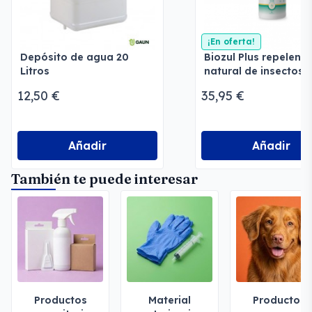
¡En oferta!
Depósito de agua 20
Biozul Plus repelente
Litros
natural de insectos
12,50 €
35,95 €
Añadir
Añadir
También te puede interesar
Productos
Material
Productos