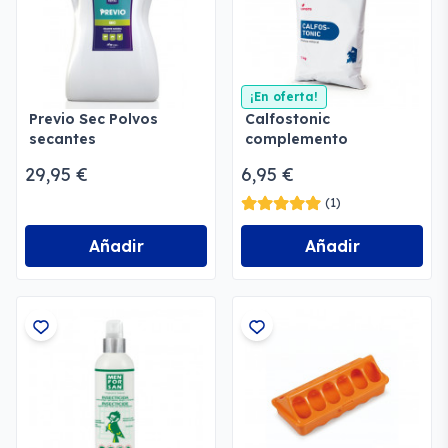
¡En oferta!
Previo Sec Polvos
Calfostonic
secantes
complemento
nutricional 1 kg
29,95 €
6,95 €
(1)
Añadir
Añadir