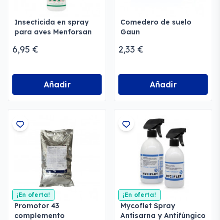
Insecticida en spray
Comedero de suelo
para aves Menforsan
Gaun
6,95 €
2,33 €
Añadir
Añadir
¡En oferta!
¡En oferta!
Promotor 43
Mycoflet Spray
complemento
Antisarna y Antifúngico