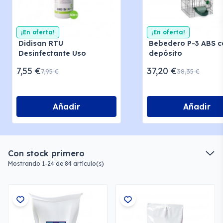
¡En oferta!
¡En oferta!
Didisan RTU
Bebedero P-3 ABS c
Desinfectante Uso
depósito
General
7,55 €
37,20 €
7,95 €
38,35 €
Añadir
Añadir
Con stock primero
Mostrando 1-24 de 84 artículo(s)