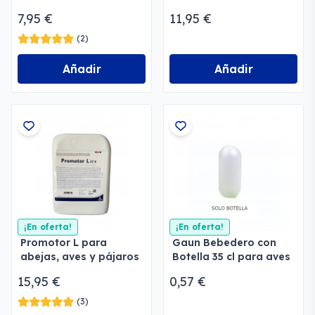
vitamínico en polvo
7,95 €
11,95 €
(2)
Añadir
Añadir
¡En oferta!
¡En oferta!
Promotor L para
Gaun Bebedero con
abejas, aves y pájaros
Botella 35 cl para aves
y roedores
15,95 €
0,57 €
(3)