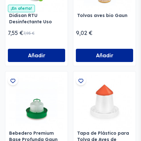
¡En oferta!
Didisan RTU
Tolvas aves bio Gaun
Desinfectante Uso
General
7,55 €
9,02 €
7,95 €
Añadir
Añadir
Bebedero Premium
Tapa de Plástico para
Base Profunda Gaun
Tolva de Aves de