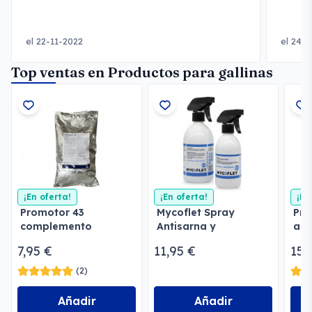
el 22-11-2022
el 24-
Top ventas en Productos para gallinas
¡En oferta!
¡En oferta!
¡En
Promotor 43
Mycoflet Spray
Pro
complemento
Antisarna y
abe
vitamínico en polvo
Antifúngico
páj
7,95 €
11,95 €
15,
(2)
Añadir
Añadir