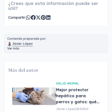
¿Crees que esta información puede ser
útil?
Compartir:
Contenido preparado por:
Javier López
Ver más
Más del autor
SALUD ANIMAL
Mejor protector
hepático para
perros y gatos: qué
son, beneficios y
Javier López
|
81810