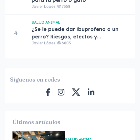
para tu perro o gato
Javier López
|
7558
SALUD ANIMAL
¿Se le puede dar ibuprofeno a un
4
perro? Riesgos, efectos y
Javier López
|
6803
alternativas
Síguenos en redes
Últimos artículos
SALUD ANIMAL