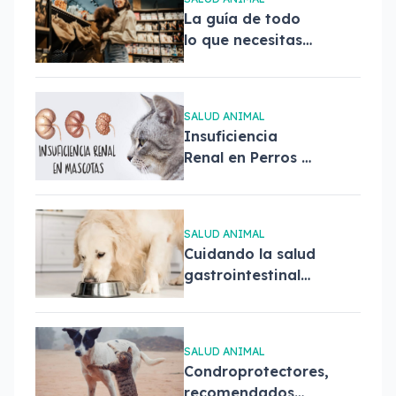
La guía de todo
lo que necesitas
saber sobre el
Black Friday para
cuidar a tus
SALUD ANIMAL
mascotas
Insuficiencia
Renal en Perros y
Gatos: Síntomas,
Diagnóstico y
Tratamiento
SALUD ANIMAL
Cuidando la salud
gastrointestinal
de tu perro
SALUD ANIMAL
Condroprotectores,
recomendados