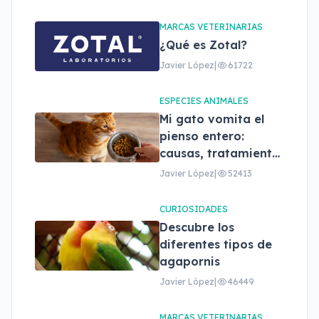
cómo elegir el
adecuado
MARCAS VETERINARIAS
¿Qué es Zotal?
Javier López
|
61722
ESPECIES ANIMALES
Mi gato vomita el
pienso entero:
causas, tratamiento
y cuándo
Javier López
|
52413
preocuparse
CURIOSIDADES
Descubre los
diferentes tipos de
agapornis
Javier López
|
46449
MARCAS VETERINARIAS