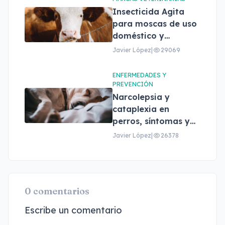
Insecticida Agita
para moscas de uso
doméstico y
profesional
Javier López
|
29069
ENFERMEDADES Y
PREVENCIÓN
Narcolepsia y
cataplexia en
perros, síntomas y
tratamiento
Javier López
|
26378
0 comentarios
Escribe un comentario