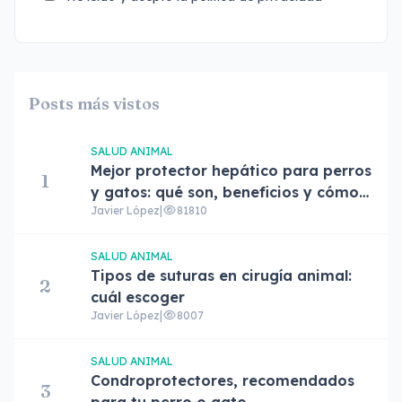
Posts más vistos
SALUD ANIMAL
Mejor protector hepático para perros
1
y gatos: qué son, beneficios y cómo
Javier López
|
81810
elegir el adecuado
SALUD ANIMAL
Tipos de suturas en cirugía animal:
2
cuál escoger
Javier López
|
8007
SALUD ANIMAL
Condroprotectores, recomendados
3