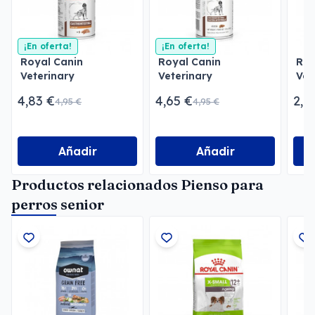
¡En oferta!
¡En oferta!
Royal Canin
Royal Canin
Roy
Veterinary
Veterinary
Vet
Gastrointestinal Low
Gastrointestinal Paté
Uri
4,83 €
4,65 €
2,1
4,95 €
4,95 €
Fat Paté
Pat
Añadir
Añadir
Productos relacionados Pienso para
perros senior