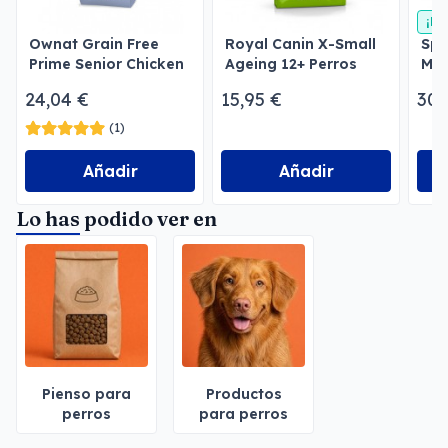
¡En
Ownat Grain Free
Royal Canin X-Small
Spe
Prime Senior Chicken
Ageing 12+ Perros
Med
& Turkey Perros
senior super mini
Per
24,04 €
15,95 €
30,
(1)
Añadir
Añadir
Lo has podido ver en
Pienso para
Productos
perros
para perros