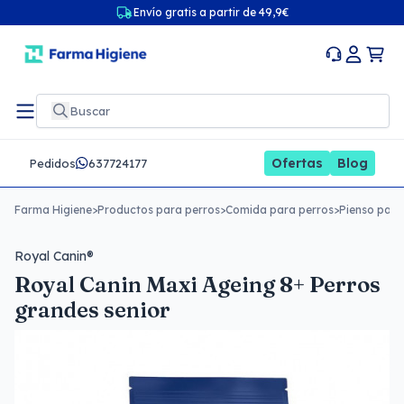
Envío gratis a partir de 49,9€
Ofertas
Blog
Pedidos
637724177
Farma Higiene
>
Productos para perros
>
Comida para perros
>
Pienso para
Royal Canin®
Royal Canin Maxi Ageing 8+ Perros
grandes senior