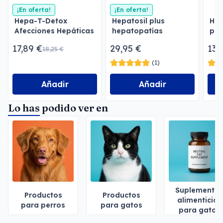
¡En oferta!
¡En oferta!
Hepa-T-Detox
Hepatosil plus
Hep
Afecciones Hepáticas
hepatopatías
par
para Perros y Gatos
ins
17,89 €
29,95 €
13,
18,25 €
hep
(1)
Añadir
Añadir
Lo has podido ver en
Suplemento
Productos
Productos
alimenticios
para perros
para gatos
para gatos