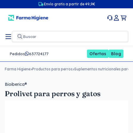
Envío gratis a partir de 49,9€
Ofertas
Blog
Pedidos
637724177
Farma Higiene
>
Productos para perros
>
Suplementos nutricionales para 
Bioiberica®
Prolivet para perros y gatos