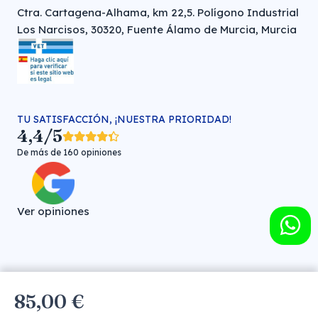
Ctra. Cartagena-Alhama, km 22,5. Polígono Industrial
Los Narcisos, 30320, Fuente Álamo de Murcia, Murcia
TU SATISFACCIÓN, ¡NUESTRA PRIORIDAD!
4,4/5
De más de 160 opiniones
Ver opiniones
Farmacia veterinaria online © FARMA HIGIENE S.L. (CIF: B-
85,00 €
30706451)