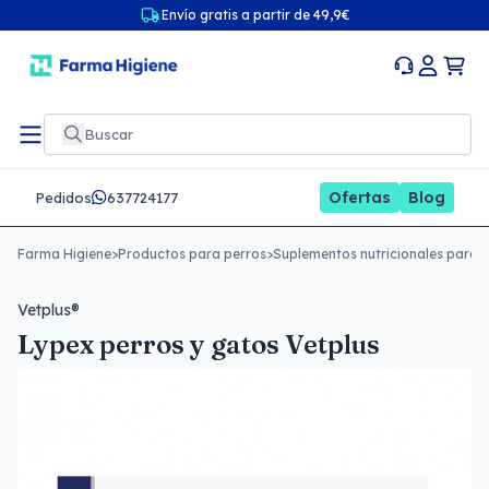
Envío gratis a partir de 49,9€
Ofertas
Blog
Pedidos
637724177
Farma Higiene
>
Productos para perros
>
Suplementos nutricionales para 
Vetplus®
Lypex perros y gatos Vetplus