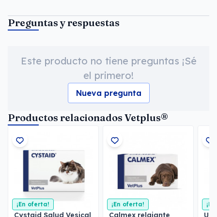
Preguntas y respuestas
Este producto no tiene preguntas ¡Sé
el primero!
Nueva pregunta
Productos relacionados Vetplus®
¡En oferta!
¡En oferta!
¡En
Cystaid Salud Vesical
Calmex relajante
Uri