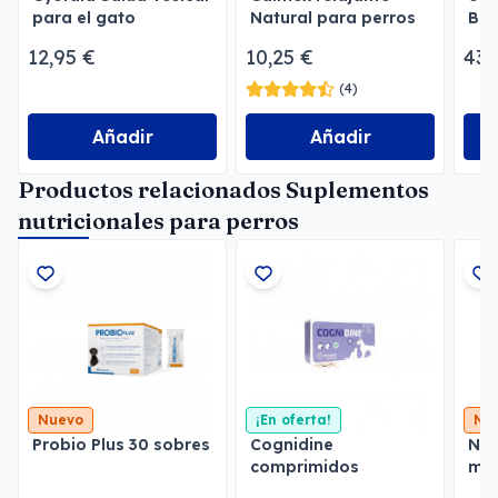
para el gato
Natural para perros
Bie
12,95 €
10,25 €
43,
(4)
Añadir
Añadir
Productos relacionados Suplementos
nutricionales para perros
Nuevo
¡En oferta!
Nu
Probio Plus 30 sobres
Cognidine
Nat
comprimidos
ml