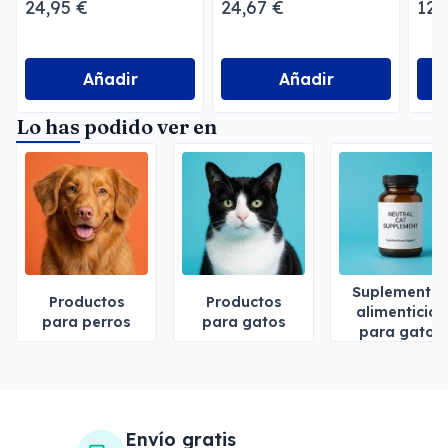
24,95 €
24,67 €
12,
Añadir
Añadir
Lo has podido ver en
Suplemento
Productos
Productos
alimenticios
para perros
para gatos
para gatos
Envío gratis