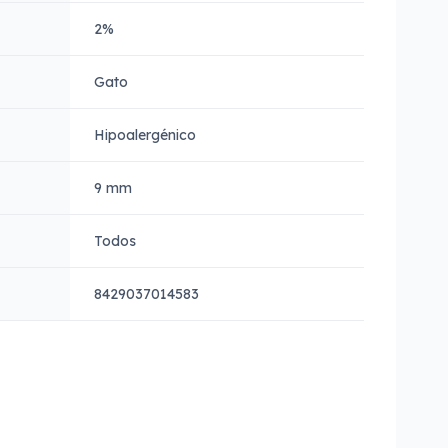
2%
Gato
Hipoalergénico
9 mm
Todos
8429037014583