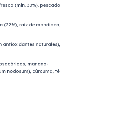
resco (min. 30%), pescado
 (22%), raíz de mandioca,
antioxidantes naturales),
gosacáridos, manano-
lum nodosum), cúrcuma, té