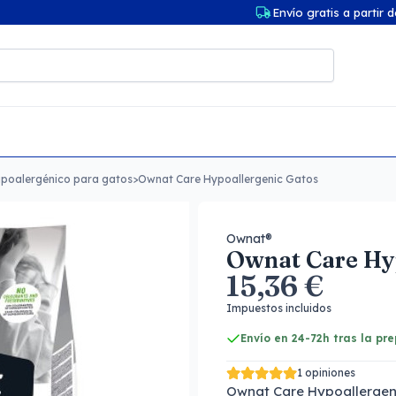
Envío gratis a partir 
ipoalergénico para gatos
>
Ownat Care Hypoallergenic Gatos
Ownat®
Ownat Care Hy
15,36 €
Impuestos incluidos
Envío en 24-72h tras la pr
1 opiniones
Ownat Care Hypoallergeni