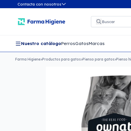
Contacta con nosotros
Nuestro catálogo
Perros
Gatos
Marcas
Farma Higiene
>
Productos para gatos
>
Pienso para gatos
>
Pienso h