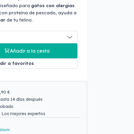
diseñado para
gatos con alergias
con proteína de pescado, ayuda a
tar
de tu felino.
Añadir a la cesta
dir a favoritos
9,90 €
asta 14 días después
robado
o
Los mejores expertos