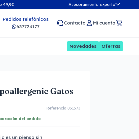
de 49,9€
Asesoramiento experto
Pedidos telefónicos
Contacto
Mi cuenta
637724177
Novedades
Ofertas
poallergenic Gatos
Referencia 031573
eparación del pedido
c es un pienso sin