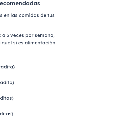
 recomendadas
is en las comidas de tus
2 a 3 veces por semana,
gual si es alimentación
radita)
adita)
ditas)
ditas)