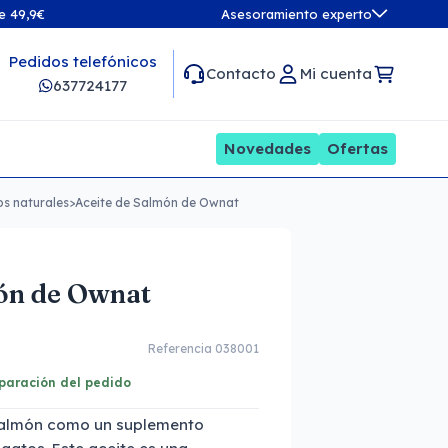
de 49,9€
Asesoramiento experto
Pedidos telefónicos
Contacto
Mi cuenta
637724177
Novedades
Ofertas
s naturales
>
Aceite de Salmón de Ownat
món de Ownat
Referencia 038001
eparación del pedido
salmón como un suplemento