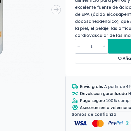
alimenticio para perros y
excelente fuente de ácid
de EPA (ácido eicosapen
docosahexaenoico), que s
la piel, el pelaje, las arti
cardiovascular de las ma
Aña
Envío gratis
A partir de 4
Devolución garantizada
H
Pago seguro
100% comp
Asesoramiento veterinari
Somos de confianza