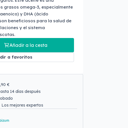
 gatos. Este aceite es una
os grasos omega-3, especialmente
taenoico) y DHA (ácido
on beneficiosos para la salud de
culaciones y el sistema
scotas.
Añadir a la cesta
dir a favoritos
9,90 €
asta 14 días después
robado
o
Los mejores expertos