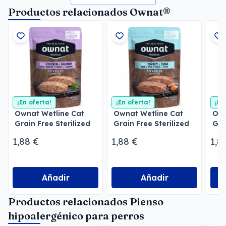
Productos relacionados Ownat®
¡En oferta!
¡En oferta!
¡En
Ownat Wetline Cat
Ownat Wetline Cat
Own
Grain Free Sterilized
Grain Free Sterilized
Gra
Chicken & Salmon
Turkey & Tuna
Sal
1,88 €
1,88 €
1,8
Añadir
Añadir
Productos relacionados Pienso
hipoalergénico para perros