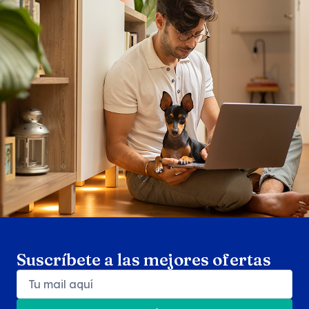
Search products
Se
Suscríbete a las mejores ofertas