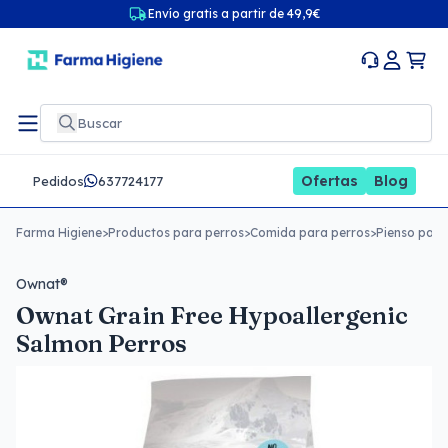
Envío gratis a partir de 49,9€
Ofertas
Blog
Pedidos
637724177
Farma Higiene
>
Productos para perros
>
Comida para perros
>
Pienso para
Ownat®
Ownat Grain Free Hypoallergenic
Salmon Perros