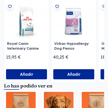
Royal Canin
Virbac Hypoallergy
Own
Veterinary Canine
Dog Pienso
Mon
Hypoallergenic Small
Hipoalergénico
Per
15,95 €
40,25 €
18,
Dog
Añadir
Añadir
Lo has podido ver en