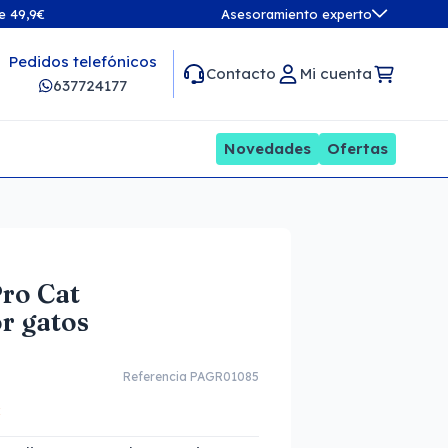
de 49,9€
Asesoramiento experto
Pedidos telefónicos
Contacto
Mi cuenta
637724177
Novedades
Ofertas
ro Cat
r gatos
Referencia PAGR01085