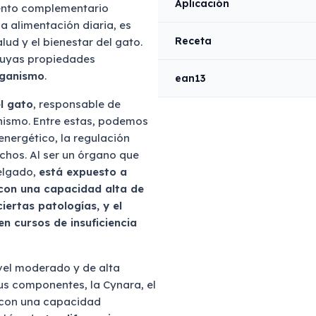
Aplicación
mento complementario
 alimentación diaria, es
Receta
lud y el bienestar del gato.
 cuyas propiedades
rganismo
.
ean13
el gato
, responsable de
nismo. Entre estas, podemos
 energético, la regulación
chos. Al ser un órgano que
delgado,
está expuesto a
 con una capacidad alta de
iertas patologías, y el
n cursos de insuficiencia
vel moderado y de alta
Sus componentes, la Cynara, el
as con una capacidad