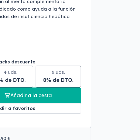
un alimento complementario
ndicado como ayuda a la función
ados de insuficiencia hepática
packs descuento
4 uds.
6 uds.
% de DTO.
8% de DTO.
Añadir a la cesta
dir a favoritos
9,90 €