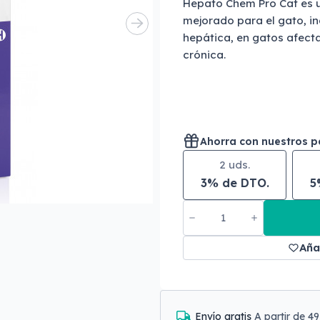
Hepato Chem Pro Cat es 
mejorado para el gato, i
hepática, en gatos afect
crónica.
Ahorra con nuestros 
2 uds.
3% de DTO.
5
Aña
Envío gratis
A partir de 4