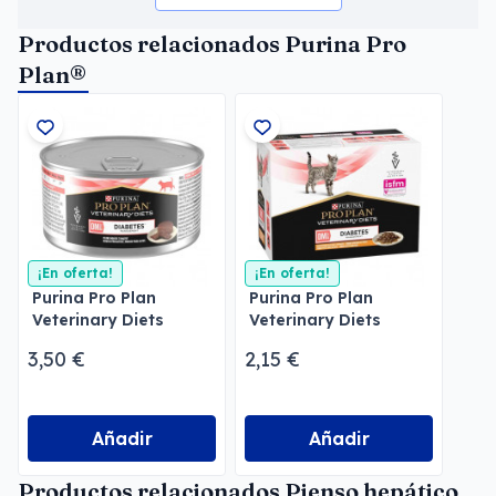
Productos relacionados Purina Pro
Plan®
¡En oferta!
¡En oferta!
Purina Pro Plan
Purina Pro Plan
Veterinary Diets
Veterinary Diets
Mousse DM Diabetes
Feline DM Diabetes
3,50 €
2,15 €
Pollo
Añadir
Añadir
Productos relacionados Pienso hepático