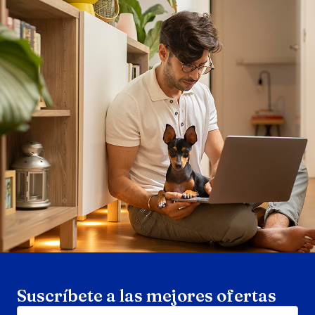
Search products
Se
Suscríbete a las mejores ofertas