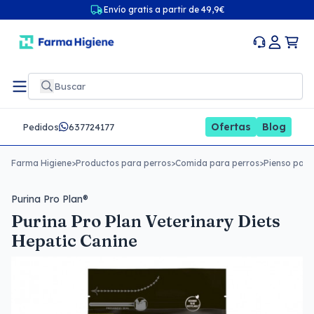
Envío gratis a partir de 49,9€
Ofertas
Blog
Pedidos
637724177
Farma Higiene
>
Productos para perros
>
Comida para perros
>
Pienso para
Purina Pro Plan®
Purina Pro Plan Veterinary Diets
Hepatic Canine