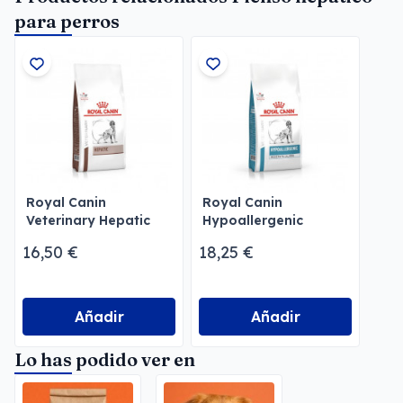
para perros
Royal Canin
Royal Canin
Veterinary Hepatic
Hypoallergenic
Dry
Moderate Calorie
16,50 €
18,25 €
Perros
Añadir
Añadir
Lo has podido ver en