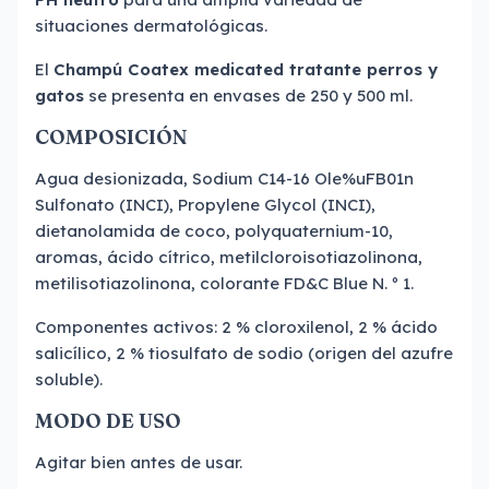
situaciones dermatológicas.
El
Champú Coatex
medicated tratante perros y
gatos
se presenta en envases de 250 y 500 ml.
COMPOSICIÓN
Agua desionizada, Sodium C14-16 Ole%uFB01n
Sulfonato (INCI), Propylene Glycol (INCI),
dietanolamida de coco, polyquaternium-10,
aromas, ácido cítrico, metilcloroisotiazolinona,
metilisotiazolinona, colorante FD&C Blue N. º 1.
Componentes activos: 2 % cloroxilenol, 2 % ácido
salicílico, 2 % tiosulfato de sodio (origen del azufre
soluble).
MODO DE USO
Agitar bien antes de usar.