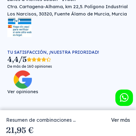
Ctra. Cartagena-Alhama, km 22,5. Polígono Industrial
Los Narcisos, 30320, Fuente Álamo de Murcia, Murcia
TU SATISFACCIÓN, ¡NUESTRA PRIORIDAD!
4,4/5
De más de 160 opiniones
Ver opiniones
Resumen de combinaciones ...
Ver más
Farmacia veterinaria online © FARMA HIGIENE S.L. (CIF: B-
21,95 €
30706451)