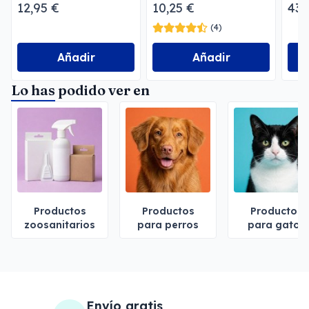
12,95 €
10,25 €
43,
(4)
Añadir
Añadir
Lo has podido ver en
Productos
Productos
Productos
zoosanitarios
para perros
para gatos
Envío gratis