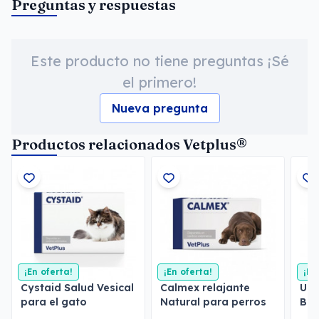
Preguntas y respuestas
Este producto no tiene preguntas ¡Sé
el primero!
Nueva pregunta
Productos relacionados Vetplus®
¡En oferta!
¡En oferta!
¡En
Cystaid Salud Vesical
Calmex relajante
Uri
para el gato
Natural para perros
Bie