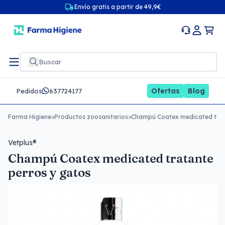
Envío gratis a partir de 49,9€
Ofertas
Blog
Pedidos
637724177
Farma Higiene
>
Productos zoosanitarios
>
Champú Coatex medicated trat
Vetplus®
Champú Coatex medicated tratante
perros y gatos