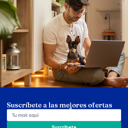
Search products
Se
Suscríbete a las mejores ofertas
Suscríbete