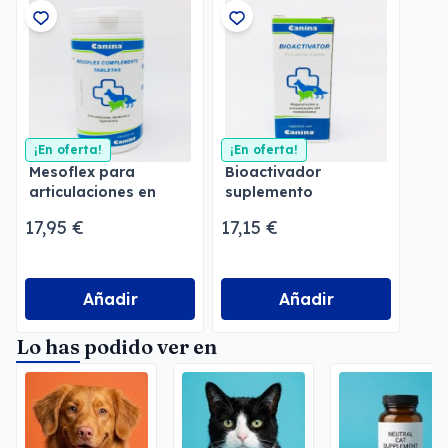
¡En oferta!
¡En oferta!
Mesoflex para
Bioactivador
articulaciones en
suplemento
perros y gatos
ortomolecular
17,95 €
17,15 €
Añadir
Añadir
Lo has podido ver en