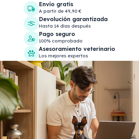
Envío gratis
A partir de 49,90 €
Devolución garantizada
Hasta 14 días después
Pago seguro
100% comprobado
Asesoramiento veterinario
Los mejores expertos
Search products
Se