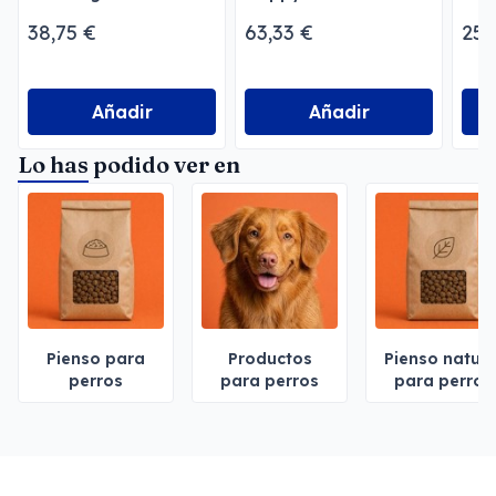
Optiderma Salmón
Sen
38,75 €
63,33 €
25,
Añadir
Añadir
Lo has podido ver en
Pienso para
Productos
Pienso natura
perros
para perros
para perros