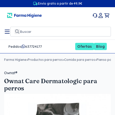
Envío gratis a partir de 49,9€
Ofertas
Blog
Pedidos
637724177
Farma Higiene
>
Productos para perros
>
Comida para perros
>
Pienso para
Ownat®
Ownat Care Dermatologic para
perros