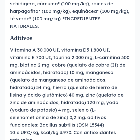
schidigera, cúrcuma* (100 mg/kg), raices de
harpagofito* (100 mg/kg), equinácea* (100 mg/kg),
té verde* (100 mg/kg). *INGREDIENTES
NATURALES.
Aditivos
Vitamina A 30.000 UI, vitamina D3 1.800 UI,
vitamina E 700 UI, taurina 2.000 mg, L-carnitina 300
mg, biotina 2 mg, cobre (quelato de cobre (II) de
aminoácidos, hidratado) 10 mg, manganeso
(quelato de manganeso de aminoácidos,
hidratado) 54 mg, hierro (quelato de hierro de
lisina y ácido glutámico) 40 mg, zinc (quelato de
zinc de aminoácidos, hidratado) 120 mg, yodo
(yoduro de potasio) 4 mg, selenio (L-
selenometionina de zinc) 0,2 mg. aditivos
funcionales: Bacillus subtilis (DSM 15544)
10
UFC/kg, kcal/kg 3.970. Con antioxidantes
10
naturales.