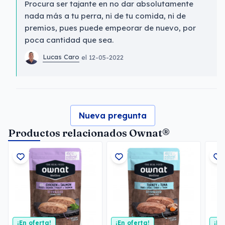
Procura ser tajante en no dar absolutamente
nada más a tu perra, ni de tu comida, ni de
premios, pues puede empeorar de nuevo, por
poca cantidad que sea.
Lucas Caro
el 12-05-2022
Nueva pregunta
Productos relacionados Ownat®
¡En oferta!
¡En oferta!
¡En