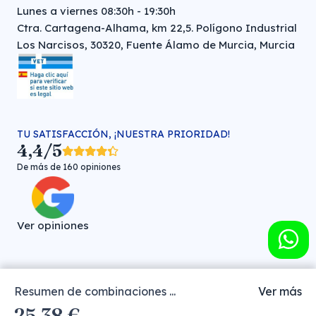
Lunes a viernes 08:30h - 19:30h
Ctra. Cartagena-Alhama, km 22,5. Polígono Industrial
Los Narcisos, 30320, Fuente Álamo de Murcia, Murcia
TU SATISFACCIÓN, ¡NUESTRA PRIORIDAD!
4,4/5
De más de 160 opiniones
Ver opiniones
Resumen de combinaciones ...
Ver más
Farmacia veterinaria online © FARMA HIGIENE S.L. (CIF: B-
25,38 €
30706451)