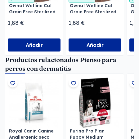
Ownat Wetline Cat
Ownat Wetline Cat
Own
Grain Free Sterilized
Grain Free Sterilized
Gra
Chicken & Salmon
Turkey & Tuna
Sal
1,88 €
1,88 €
1,8
Añadir
Añadir
Productos relacionados Pienso para
perros con dermatitis
Royal Canin Canine
Purina Pro Plan
Pur
Anallergenic seco
Puppy Medium
Med