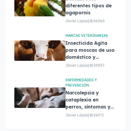
diferentes tipos de
agapornis
Javier López
|
46369
MARCAS VETERINARIAS
Insecticida Agita
para moscas de uso
doméstico y
profesional
Javier López
|
29057
ENFERMEDADES Y
PREVENCIÓN
Narcolepsia y
cataplexia en
perros, síntomas y
tratamiento
Javier López
|
26371