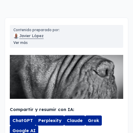
Contenido preparado por:
Javier López
Ver más
Compartir y resumir con IA:
ChatGPT
Perplexity
Claude
Grok
Google AI