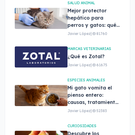
SALUD ANIMAL
Mejor protector
hepático para
perros y gatos: qué
son, beneficios y
Javier López
|
81760
cómo elegir el
adecuado
MARCAS VETERINARIAS
¿Qué es Zotal?
Javier López
|
61675
ESPECIES ANIMALES
Mi gato vomita el
pienso entero:
causas, tratamiento
y cuándo
Javier López
|
52383
preocuparse
CURIOSIDADES
Descubre los