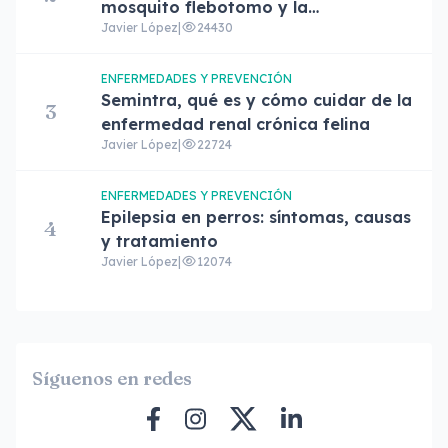
mosquito flebotomo y la
Javier López
|
24430
leishmaniasis
ENFERMEDADES Y PREVENCIÓN
Semintra, qué es y cómo cuidar de la
3
enfermedad renal crónica felina
Javier López
|
22724
ENFERMEDADES Y PREVENCIÓN
Epilepsia en perros: síntomas, causas
4
y tratamiento
Javier López
|
12074
Síguenos en redes