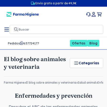
Envío gratis a partir de 49,9€
Ofertas
Blog
Pedidos
637724177
El blog sobre animales
Categorías
y veterinaria
Farma Higiene
>
El blog sobre animales y veterinaria
>
Salud animal
>
Enferm
Enfermedades y prevención
Descubre el ABC de las enfermedades animales.