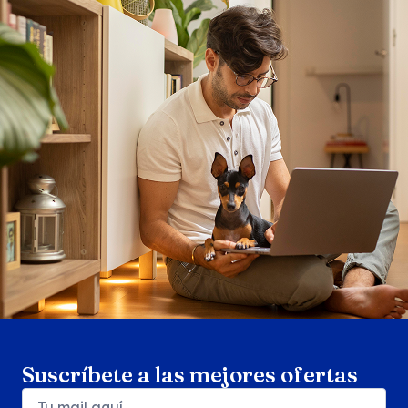
Search products
Se
Suscríbete a las mejores ofertas