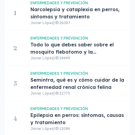
ENFERMEDADES Y PREVENCIÓN
Narcolepsia y cataplexia en perros,
1
síntomas y tratamiento
Javier López
|
26387
ENFERMEDADES Y PREVENCIÓN
Todo lo que debes saber sobre el
2
mosquito flebotomo y la
Javier López
|
24449
leishmaniasis
ENFERMEDADES Y PREVENCIÓN
Semintra, qué es y cómo cuidar de la
3
enfermedad renal crónica felina
Javier López
|
22773
ENFERMEDADES Y PREVENCIÓN
Epilepsia en perros: síntomas, causas
4
y tratamiento
Javier López
|
12084