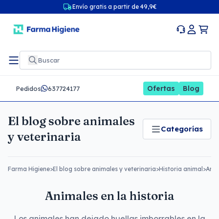
Envío gratis a partir de 49,9€
Ofertas
Blog
Pedidos
637724177
El blog sobre animales
Categorías
y veterinaria
Farma Higiene
>
El blog sobre animales y veterinaria
>
Historia animal
>
Anim
Animales en la historia
Los animales han dejado huellas imborrables en la