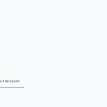
to
3
de
3
posts