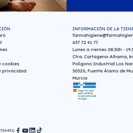
CIÓN
INFORMACIÓN DE LA TIEN
uro
farmahigiene@farmahigien
l
637 72 41 77
nes
Lunes a viernes 08:30h - 19:
Ctra. Cartagena-Alhama, km
e cookies
Polígono Industrial Los Nar
e privacidad
30320, Fuente Álamo de Mu
Murcia
0706451)