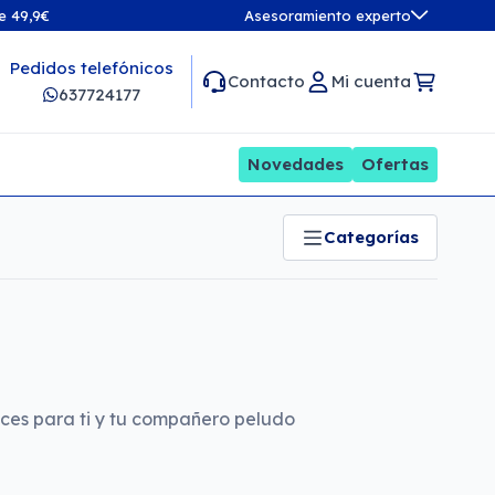
de 49,9€
Asesoramiento experto
Pedidos telefónicos
Contacto
Mi cuenta
637724177
Novedades
Ofertas
Categorías
ices para ti y tu compañero peludo