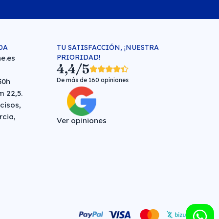
DA
TU SATISFACCIÓN, ¡NUESTRA
PRIORIDAD!
e.es
4,4/5
De más de 160 opiniones
30h
 22,5.
cisos,
rcia,
Ver opiniones