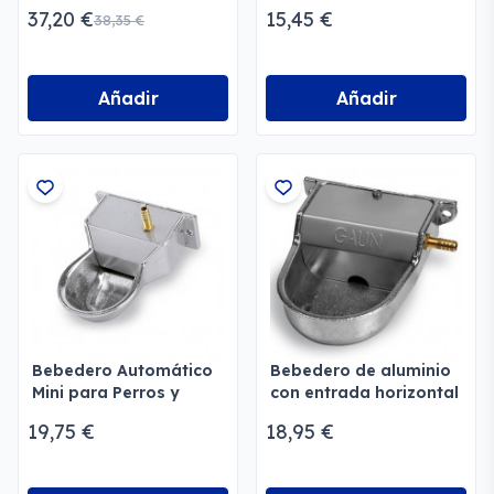
3 ABS
37,20 €
15,45 €
38,35 €
Añadir
Añadir
Bebedero Automático
Bebedero de aluminio
Mini para Perros y
con entrada horizontal
Gatos
Gaun
19,75 €
18,95 €