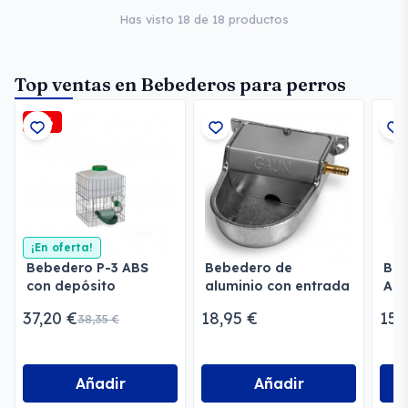
Has visto 18 de 18 productos
Top ventas en Bebederos para perros
-3%
¡En oferta!
Bebedero P-3 ABS
Bebedero de
Be
con depósito
aluminio con entrada
Aut
horizontal Gaun
Per
37,20 €
18,95 €
15,
38,35 €
AB
Añadir
Añadir