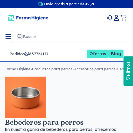
Envío gratis a partir de 49,9€
Ofertas
Blog
Pedidos
637724177
Filtros
Farma Higiene
>
Productos para perros
>
Accesorios para perros
>
Bebedero
Bebederos para perros
En nuestra gama de bebederos para perros, ofrecemos