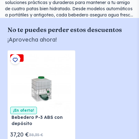
soluciones prácticas y duraderas para mantener a tu amigo
de cuatro patas bien hidratado. Desde modelos automáticos
a portátiles y antigoteo, cada bebedero asegura agua fresca
y limpia para tu mascota, contribuyendo a su bienestar y
felicidad diarios.
No te puedes perder estos descuentos
¡Aprovecha ahora!
-3%
¡En oferta!
Bebedero P-3 ABS con
depósito
37,20 €
38,35 €