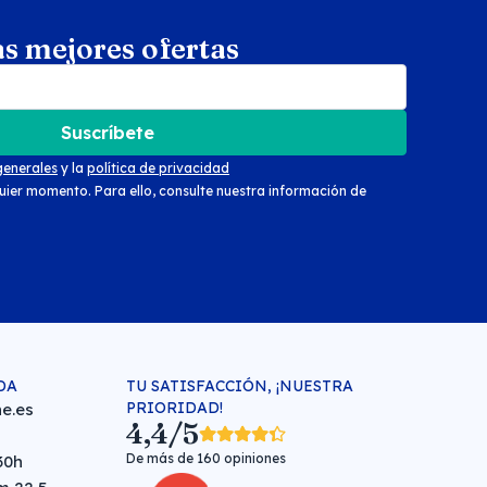
as mejores ofertas
arch
Suscríbete
generales
y la
política de privacidad
uier momento. Para ello, consulte nuestra información de
DA
TU SATISFACCIÓN, ¡NUESTRA
PRIORIDAD!
e.es
4,4/5
De más de 160 opiniones
30h