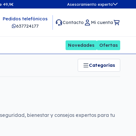
de 49,9€
Asesoramiento experto
Pedidos telefónicos
Contacto
Mi cuenta
637724177
Novedades
Ofertas
Categorías
seguridad, bienestar y consejos expertos para tu