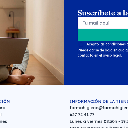
Suscríbete a l
Search products
Se
Acepto las
condiciones 
Puede darse de baja en cualq
contacto en el
aviso legal
.
CIÓN
INFORMACIÓN DE LA TIEN
uro
farmahigiene@farmahigien
l
637 72 41 77
nes
Lunes a viernes 08:30h - 19: