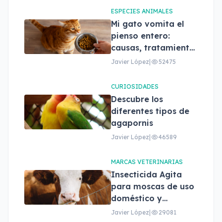
ESPECIES ANIMALES
Mi gato vomita el
pienso entero:
causas, tratamiento
y cuándo
Javier López
|
52475
preocuparse
CURIOSIDADES
Descubre los
diferentes tipos de
agapornis
Javier López
|
46589
MARCAS VETERINARIAS
Insecticida Agita
para moscas de uso
doméstico y
profesional
Javier López
|
29081