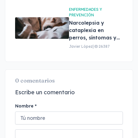
ENFERMEDADES Y
PREVENCIÓN
Narcolepsia y
cataplexia en
perros, síntomas y
tratamiento
Javier López
|
26387
0 comentarios
Escribe un comentario
Nombre *