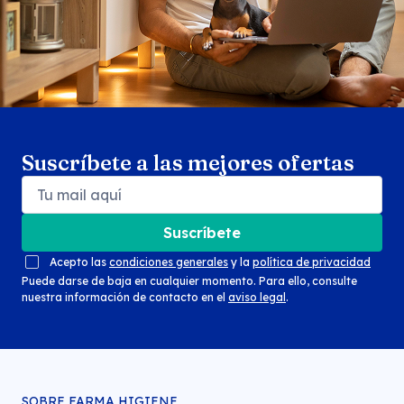
Suscríbete a las mejores ofertas
Suscríbete
Acepto las
condiciones generales
y la
política de privacidad
Puede darse de baja en cualquier momento. Para ello, consulte
nuestra información de contacto en el
aviso legal
.
SOBRE FARMA HIGIENE