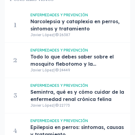
ENFERMEDADES Y PREVENCIÓN
Narcolepsia y cataplexia en perros,
1
síntomas y tratamiento
Javier López
|
26387
ENFERMEDADES Y PREVENCIÓN
Todo lo que debes saber sobre el
2
mosquito flebotomo y la
Javier López
|
24449
leishmaniasis
ENFERMEDADES Y PREVENCIÓN
Semintra, qué es y cómo cuidar de la
3
enfermedad renal crónica felina
Javier López
|
22773
ENFERMEDADES Y PREVENCIÓN
Epilepsia en perros: síntomas, causas
4
y tratamiento