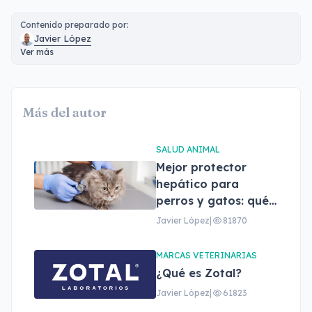
Contenido preparado por:
Javier López
Ver más
Más del autor
SALUD ANIMAL
Mejor protector
hepático para
perros y gatos: qué
son, beneficios y
Javier López
|
81870
cómo elegir el
adecuado
MARCAS VETERINARIAS
¿Qué es Zotal?
Javier López
|
61823