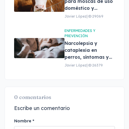
para moscas de uso
doméstico y
profesional
Javier López
|
29069
ENFERMEDADES Y
PREVENCIÓN
Narcolepsia y
cataplexia en
perros, síntomas y
tratamiento
Javier López
|
26379
0 comentarios
Escribe un comentario
Nombre *