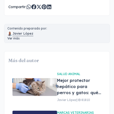
Compartir:
Contenido preparado por:
Javier López
Ver más
Más del autor
SALUD ANIMAL
Mejor protector
hepático para
perros y gatos: qué
son, beneficios y
Javier López
|
81810
cómo elegir el
adecuado
MARCAS VETERINARIAS