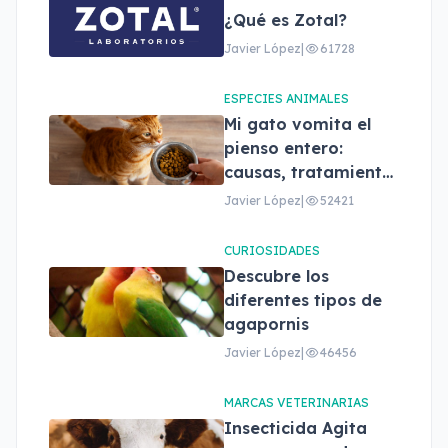
¿Qué es Zotal?
Javier López
|
61728
ESPECIES ANIMALES
Mi gato vomita el
pienso entero:
causas, tratamiento
y cuándo
Javier López
|
52421
preocuparse
CURIOSIDADES
Descubre los
diferentes tipos de
agapornis
Javier López
|
46456
MARCAS VETERINARIAS
Insecticida Agita