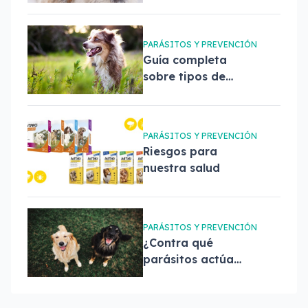
perros de forma
segura y evitar
que vuelvan
PARÁSITOS Y PREVENCIÓN
Guía completa
sobre tipos de
antiparasitarios
para perros
PARÁSITOS Y PREVENCIÓN
Riesgos para
nuestra salud
PARÁSITOS Y PREVENCIÓN
¿Contra qué
parásitos actúan
las pipetas
Advantix?