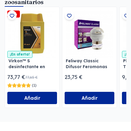
zoosanitarios
-5%
¡En oferta!
¡En
Virkon™ S
Feliway Classic
Pla
desinfectante en
Difusor Feromonas
TR-
polvo
Tranquilizantes para
73,77 €
23,75 €
9,9
77,65 €
gatos
(1)
Añadir
Añadir