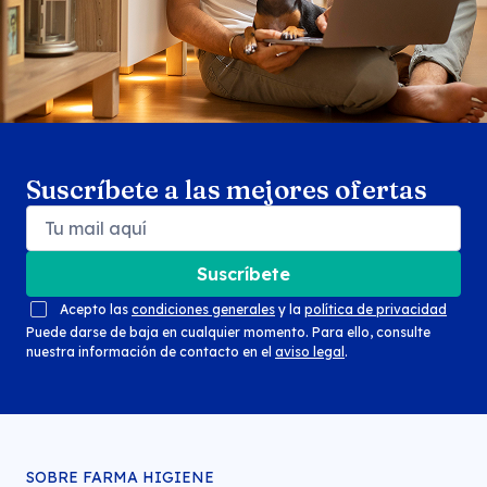
Suscríbete a las mejores ofertas
Suscríbete
Acepto las
condiciones generales
y la
política de privacidad
Puede darse de baja en cualquier momento. Para ello, consulte
nuestra información de contacto en el
aviso legal
.
SOBRE FARMA HIGIENE