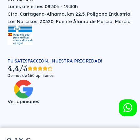
Lunes a viernes 08:30h - 19:30h
Ctra. Cartagena-Alhama, km 22,5. Polígono Industrial
Los Narcisos, 30320, Fuente Álamo de Murcia, Murcia
TU SATISFACCIÓN, ¡NUESTRA PRIORIDAD!
4,4/5
De más de 160 opiniones
Ver opiniones
Farmacia veterinaria online © FARMA HIGIENE S.L. (CIF: B-
30706451)