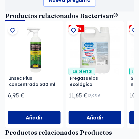
Nueva pregunta
Productos relacionados Bacterisan®
-10%
-2
¡En oferta!
¡En
Insec Plus
Fregasuelos
Spr
concentrado 500 ml
ecológico
nat
concentrado
ras
6,95 €
11,65 €
10,
12,95 €
Bacterisan
Añadir
Añadir
Productos relacionados Productos