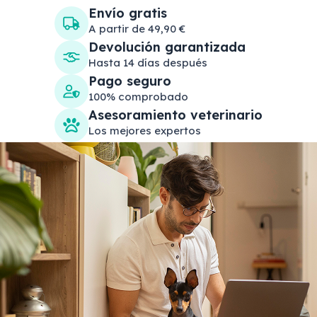
Envío gratis
A partir de 49,90 €
Devolución garantizada
Hasta 14 días después
Pago seguro
100% comprobado
Asesoramiento veterinario
Los mejores expertos
Search products
Se