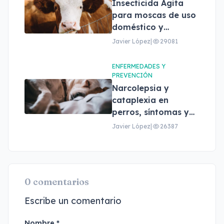
Insecticida Agita
para moscas de uso
doméstico y
profesional
Javier López
|
29081
ENFERMEDADES Y
PREVENCIÓN
Narcolepsia y
cataplexia en
perros, síntomas y
tratamiento
Javier López
|
26387
0 comentarios
Escribe un comentario
Nombre *