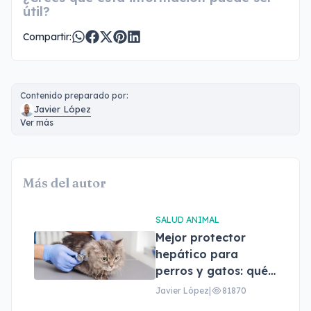
útil?
Compartir:
Contenido preparado por:
Javier López
Ver más
Más del autor
SALUD ANIMAL
Mejor protector
hepático para
perros y gatos: qué
son, beneficios y
Javier López
|
81870
cómo elegir el