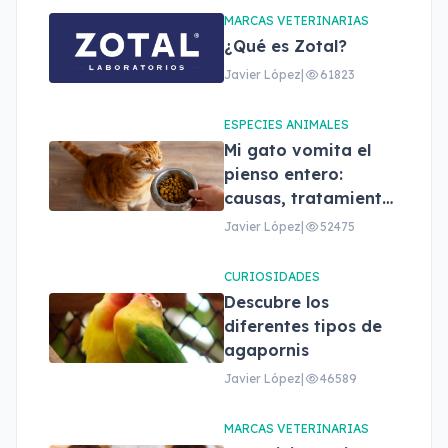
adecuado
MARCAS VETERINARIAS
¿Qué es Zotal?
Javier López
|
61823
ESPECIES ANIMALES
Mi gato vomita el
pienso entero:
causas, tratamiento
y cuándo
Javier López
|
52475
preocuparse
CURIOSIDADES
Descubre los
diferentes tipos de
agapornis
Javier López
|
46589
MARCAS VETERINARIAS