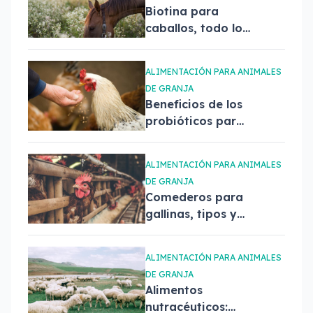
Biotina para
caballos, todo lo
que tienes que
saber
ALIMENTACIÓN PARA ANIMALES
DE GRANJA
Beneficios de los
probióticos para
aves de corral:
Proflora avis
ALIMENTACIÓN PARA ANIMALES
DE GRANJA
Comederos para
gallinas, tipos y
comparativa
ALIMENTACIÓN PARA ANIMALES
DE GRANJA
Alimentos
nutracéuticos: