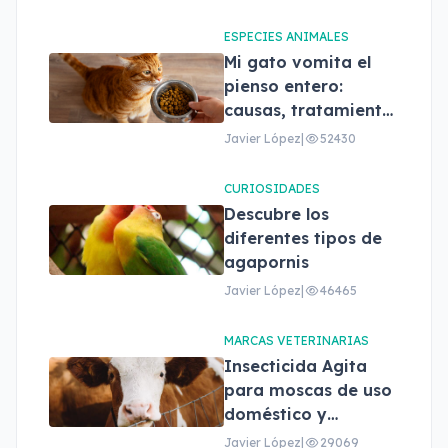
ESPECIES ANIMALES
Mi gato vomita el
pienso entero:
causas, tratamiento
y cuándo
Javier López
|
52430
preocuparse
CURIOSIDADES
Descubre los
diferentes tipos de
agapornis
Javier López
|
46465
MARCAS VETERINARIAS
Insecticida Agita
para moscas de uso
doméstico y
profesional
Javier López
|
29069