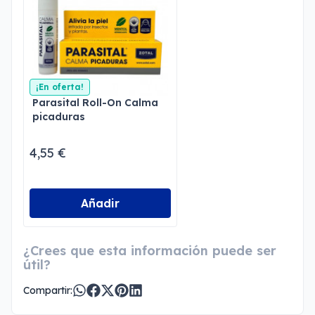
¡En oferta!
Parasital Roll-On Calma
picaduras
4,55 €
Añadir
¿Crees que esta información puede ser
útil?
Compartir: