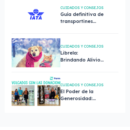
dueños
CUIDADOS Y CONSEJOS
Guía definitiva de
transportines
según la norma
IATA
CUIDADOS Y CONSEJOS
Librela:
Brindando Alivio
en Invierno para
mascotas con
Osteoartritis
CUIDADOS Y CONSEJOS
El Poder de la
Generosidad:
Donar a
Protectoras para
Rescatar a
Mascotas