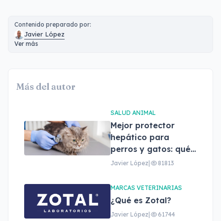
Contenido preparado por:
Javier López
Ver más
Más del autor
SALUD ANIMAL
Mejor protector
hepático para
perros y gatos: qué
son, beneficios y
Javier López
|
81813
cómo elegir el
adecuado
MARCAS VETERINARIAS
¿Qué es Zotal?
Javier López
|
61744