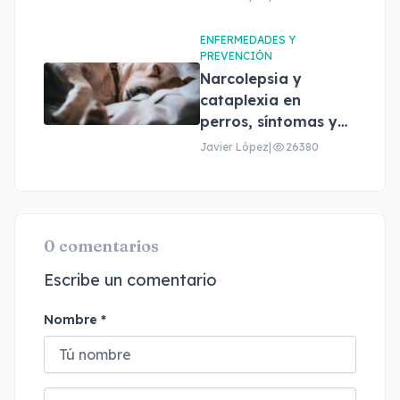
ENFERMEDADES Y
PREVENCIÓN
Narcolepsia y
cataplexia en
perros, síntomas y
tratamiento
Javier López
|
26380
0 comentarios
Escribe un comentario
Nombre *