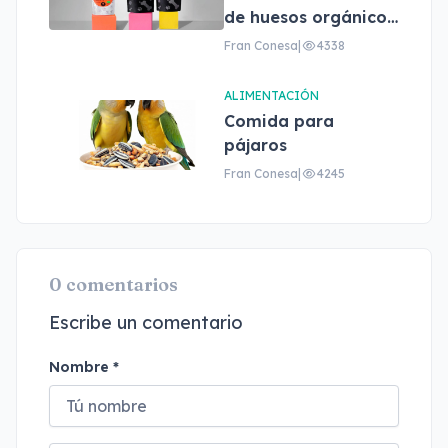
de huesos orgánicos
para perros Pet'bel
Fran Conesa
|
4338
ALIMENTACIÓN
Comida para
pájaros
Fran Conesa
|
4245
0 comentarios
Escribe un comentario
Nombre *