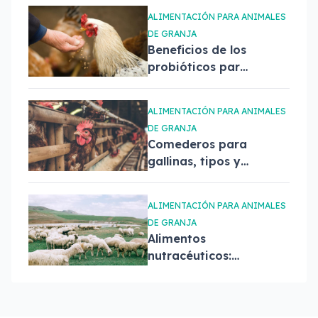
saber
ALIMENTACIÓN PARA ANIMALES
DE GRANJA
Beneficios de los
probióticos para
aves de corral:
Proflora avis
ALIMENTACIÓN PARA ANIMALES
DE GRANJA
Comederos para
gallinas, tipos y
comparativa
ALIMENTACIÓN PARA ANIMALES
DE GRANJA
Alimentos
nutracéuticos:
cubos minerales
para vacas y
ovejas