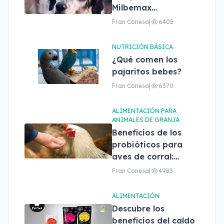
Milbemax
masticables, ¿cuál
Fran Conesa
|
6405
elegir?
NUTRICIÓN BÁSICA
¿Qué comen los
pajaritos bebes?
Fran Conesa
|
6370
ALIMENTACIÓN PARA
ANIMALES DE GRANJA
Beneficios de los
probióticos para
aves de corral:
Proflora avis
Fran Conesa
|
4983
ALIMENTACIÓN
Descubre los
beneficios del caldo